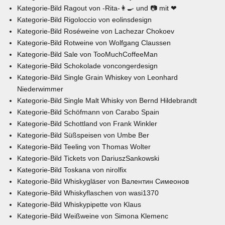
Kategorie-Bild
Ragout
von
-Rita-👩🍳 und 📷 mit ❤
Kategorie-Bild
Rigoloccio
von
eolinsdesign
Kategorie-Bild
Roséweine
von
Lachezar Chokoev
Kategorie-Bild
Rotweine
von
Wolfgang Claussen
Kategorie-Bild
Sale
von
TooMuchCoffeeMan
Kategorie-Bild
Schokolade
von
congerdesign
Kategorie-Bild
Single Grain Whiskey
von
Leonhard
Niederwimmer
Kategorie-Bild
Single Malt Whisky
von
Bernd Hildebrandt
Kategorie-Bild
Schöfmann
von
Carabo Spain
Kategorie-Bild
Schottland
von
Frank Winkler
Kategorie-Bild
Süßspeisen
von
Umbe Ber
Kategorie-Bild
Teeling
von
Thomas Wolter
Kategorie-Bild Tickets von
DariuszSankowski
Kategorie-Bild
Toskana
von
nirolfix
Kategorie-Bild
Whiskygläser
von
Валентин Симеонов
Kategorie-Bild
Whiskyflaschen
von
wasi1370
Kategorie-Bild
Whiskypipette
von
Klaus
Kategorie-Bild
Weißweine
von
Simona Klemenc