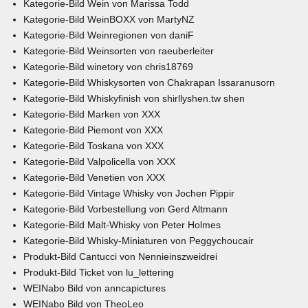
Kategorie-Bild
Wein
von
Marissa Todd
Kategorie-Bild
WeinBOXX
von
MartyNZ
Kategorie-Bild
Weinregionen
von
daniF
Kategorie-Bild
Weinsorten
von
raeuberleiter
Kategorie-Bild
winetory
von
chris18769
Kategorie-Bild
Whiskysorten
von
Chakrapan Issaranusorn
Kategorie-Bild
Whiskyfinish
von
shirllyshen.tw shen
Kategorie-Bild
Marken
von XXX
Kategorie-Bild
Piemont
von XXX
Kategorie-Bild
Toskana
von XXX
Kategorie-Bild
Valpolicella
von XXX
Kategorie-Bild
Venetien
von XXX
Kategorie-Bild
Vintage Whisky
von
Jochen Pippir
Kategorie-Bild
Vorbestellung
von
Gerd Altmann
Kategorie-Bild
Malt-Whisky
von
Peter Holmes
Kategorie-Bild
Whisky-Miniaturen
von
Peggychoucair
Produkt-Bild
Cantucci
von
Nennieinszweidrei
Produkt-Bild
Ticket
von
lu_lettering
WEINabo Bild von
anncapictures
WEINabo Bild von
TheoLeo