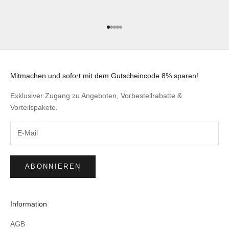
Gehe zu Element 1
Gehe zu Element 2
Gehe zu Element 3
Gehe zu Element 4
Gehe zu Element 5
Mitmachen und sofort mit dem Gutscheincode 8% sparen!
Exklusiver Zugang zu Angeboten, Vorbestellrabatte &
Vorteilspakete.
ABONNIEREN
Information
AGB