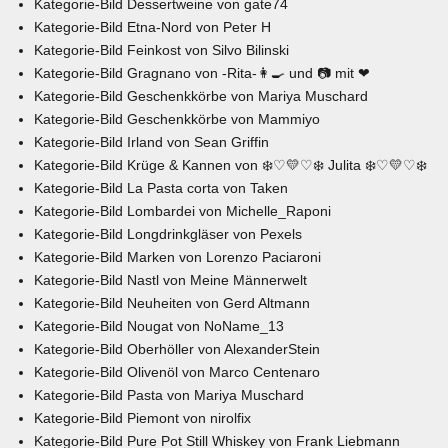
Kategorie-Bild
Dessertweine
von
gate74
Kategorie-Bild
Etna-Nord
von
Peter H
Kategorie-Bild
Feinkost
von
Silvo Bilinski
Kategorie-Bild
Gragnano
von
-Rita-👩🍳 und 📷 mit ❤
Kategorie-Bild
Geschenkkörbe
von
Mariya Muschard
Kategorie-Bild
Geschenkkörbe
von
Mammiyo
Kategorie-Bild
Irland
von
Sean Griffin
Kategorie-Bild
Krüge & Kannen
von
❄️♡💛♡❄️ Julita ❄️♡💛♡❄️
Kategorie-Bild
La Pasta corta
von
Taken
Kategorie-Bild
Lombardei
von
Michelle_Raponi
Kategorie-Bild
Longdrinkgläser
von
Pexels
Kategorie-Bild
Marken
von
Lorenzo Paciaroni
Kategorie-Bild
Nastl
von
Meine Männerwelt
Kategorie-Bild
Neuheiten
von
Gerd Altmann
Kategorie-Bild
Nougat
von
NoName_13
Kategorie-Bild
Oberhöller
von
AlexanderStein
Kategorie-Bild
Olivenöl
von
Marco Centenaro
Kategorie-Bild
Pasta
von
Mariya Muschard
Kategorie-Bild
Piemont
von
nirolfix
Kategorie-Bild
Pure Pot Stil
l Whiskey von
Frank Liebmann