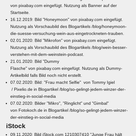
von
pixabay.com
eingefügt. Nutzung als Banner auf der
Startseite.
16.12.2019: Bild "Honeymoon" von
pixabay.com
eingefügt.
Nutzung als Vorschaubild des Blogartikels
/blog/honeymoon-
die-suesse-versuchung-wein-aus-eingetrockneten-trauben
.
02.01.2020: Bild "Mikrofon" von
pixabay.com
eingefügt.
Nutzung als Vorschaubild des Blogartikels
/blog/wein-besser-
verstehen-mit-dem-weinstein-podcast
.
21.01.2020: Bild "Dummy
Flasche" von
pixabay.com
eingefügt. Nutzung als Dummy-
Artikelbild falls Bild noch nicht erstellt.
07.02.2020: Bild:
"Frau macht Selfie" von Tommy Igiel
/
Pixelio.de
in Blogartikel
/blog/so-gelingt-jedem-winzer-der-
einstieg-in-social-media
07.02.2020: Bilder "Mikro", "Ringlicht" und "Gimbal"
von
Fotokoch.de
in Blogartikel
/blog/so-gelingt-jedem-winzer-
der-einstieg-in-social-media
iStock
09.11.2020: Bild iStock.com
1210307410
"Junge Frau hält