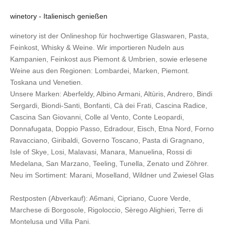
winetory - Italienisch genießen
winetory ist der Onlineshop für hochwertige Glaswaren, Pasta,
Feinkost, Whisky & Weine. Wir importieren Nudeln aus
Kampanien, Feinkost aus Piemont & Umbrien, sowie erlesene
Weine aus den Regionen: Lombardei, Marken, Piemont.
Toskana und Venetien.
Unsere Marken:
Aberfeldy
,
Albino Armani
,
Altùris
,
Andrero
,
Bindi
Sergardi
,
Biondi-Santi
,
Bonfanti
,
Cà dei Frati
,
Cascina Radice
,
Cascina San Giovanni
,
Colle al Vento
,
Conte Leopardi
,
Donnafugata
,
Doppio Passo
,
Edradour
,
Eisch
,
Etna Nord
,
Forno
Ravacciano
,
Giribaldi
,
Governo Toscano
,
Pasta di Gragnano
,
Isle of Skye
,
Losi
,
Malavasi
,
Manara
,
Manuelina
,
Rossi di
Medelana
,
San Marzano
,
Teeling
,
Tunella
,
Zenato
und
Zöhrer
.
Neu im Sortiment:
Marani,
Moselland
,
Wildner
und
Zwiesel Glas
Restposten (Abverkauf):
A6mani
,
Cipriano
,
Cuore Verde
,
Marchese di Borgosole
,
Rigoloccio
,
Sèrego Alighieri
,
Terre di
Montelusa
und
Villa Pani
.