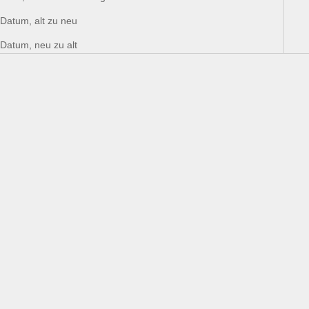
Datum, alt zu neu
Datum, neu zu alt
VEGAN
VEGAN
In den Warenkorb
In den Warenkorb
GRAGNANO
GRAGNANO
PASTA DI GRAGNANO IGP
PASTA DI GRAGNANO IGP
NACHFÜLLPACKUNG
LINGUINE AL LIMONE -
CACCAVELLA - 4 STÜCK IM
NUDELN MIT ZITRONENSAFT
GESCHENKKARTON (597)
(516)