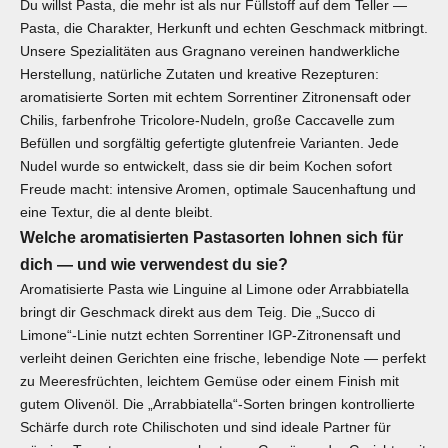
Du willst Pasta, die mehr ist als nur Füllstoff auf dem Teller —
Pasta, die Charakter, Herkunft und echten Geschmack mitbringt.
Unsere Spezialitäten aus Gragnano vereinen handwerkliche
Herstellung, natürliche Zutaten und kreative Rezepturen:
aromatisierte Sorten mit echtem Sorrentiner Zitronensaft oder
Chilis, farbenfrohe Tricolore‑Nudeln, große Caccavelle zum
Befüllen und sorgfältig gefertigte glutenfreie Varianten. Jede
Nudel wurde so entwickelt, dass sie dir beim Kochen sofort
Freude macht: intensive Aromen, optimale Saucenhaftung und
eine Textur, die al dente bleibt.
Welche aromatisierten Pastasorten lohnen sich für
dich — und wie verwendest du sie?
Aromatisierte Pasta wie Linguine al Limone oder Arrabbiatella
bringt dir Geschmack direkt aus dem Teig. Die „Succo di
Limone“-Linie nutzt echten Sorrentiner IGP‑Zitronensaft und
verleiht deinen Gerichten eine frische, lebendige Note — perfekt
zu Meeresfrüchten, leichtem Gemüse oder einem Finish mit
gutem Olivenöl. Die „Arrabbiatella“-Sorten bringen kontrollierte
Schärfe durch rote Chilischoten und sind ideale Partner für