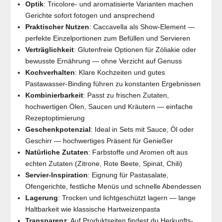
Optik
: Tricolore- und aromatisierte Varianten machen
Gerichte sofort fotogen und ansprechend
Praktischer Nutzen
: Caccavella als Show-Element —
perfekte Einzelportionen zum Befüllen und Servieren
Verträglichkeit
: Glutenfreie Optionen für Zöliakie oder
bewusste Ernährung — ohne Verzicht auf Genuss
Kochverhalten
: Klare Kochzeiten und gutes
Pastawasser-Binding führen zu konstanten Ergebnissen
Kombinierbarkeit
: Passt zu frischen Zutaten,
hochwertigen Ölen, Saucen und Kräutern — einfache
Rezeptoptimierung
Geschenkpotenzial
: Ideal in Sets mit Sauce, Öl oder
Geschirr — hochwertiges Präsent für Genießer
Natürliche Zutaten
: Farbstoffe und Aromen oft aus
echten Zutaten (Zitrone, Rote Beete, Spinat, Chili)
Servier-Inspiration
: Eignung für Pastasalate,
Ofengerichte, festliche Menüs und schnelle Abendessen
Lagerung
: Trocken und lichtgeschützt lagern — lange
Haltbarkeit wie klassische Hartweizenpasta
Transparenz
: Auf Produktseiten findest du Herkunfts-