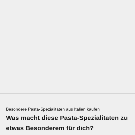
GRAGNANO
PASTA DI GRAGNANO IGP
PACCHERI RIGATI -
HISTORISCHE NUDELN
ANGEBOT
AB €3,49
(€6,98/KG)
FARBE
EINFARBIG
DREIFARBIG
Besondere Pasta-Spezialitäten aus Italien kaufen
Was macht diese Pasta‑Spezialitäten zu
etwas Besonderem für dich?