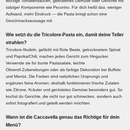
würzige Tomatensaucen, gebratenes Gemüse oder Gerichte mit
salziger Komponente wie Pecorino. Für dich heißt das: weniger
Aufwand, mehr Eindruck — die Pasta bringt schon eine
Geschmacksaussage mit.
Wie setzt du die Tricolore‑Pasta ein, damit deine Teller
strahlen?
Tricolore‑Nudeln, gefärbt mit Rote Beete, getrocknetem Spinat
und Paprika/Chili, machen jedes Gericht zum Hingucker.
Verwende sie für bunte Pastasalate, leichte
Olivenöl‑Zubereitungen oder als farbige Dekoration bei Buffets
und Menüs. Die Farben sind natürlichen Ursprungs und
ergänzen feine Aromen; deshalb funktionieren frische Zutaten
wie Zitrone, Kräuter und geröstetes Gemüse besonders gut. So
kochst du Gerichte, die nicht nur gut schmecken, sondern auch
sofort fotografiert und geteilt werden möchten.
Wann ist die Caccavella genau das Richtige für dein
Menü?