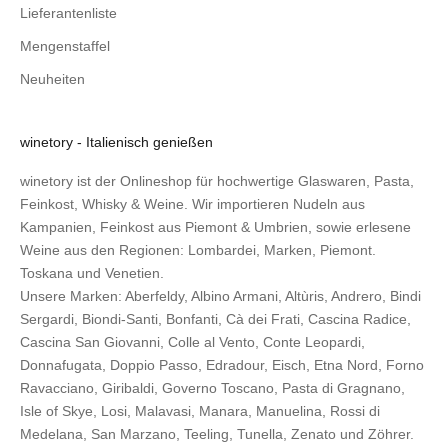
Lieferantenliste
Mengenstaffel
Neuheiten
winetory - Italienisch genießen
winetory ist der Onlineshop für hochwertige Glaswaren, Pasta,
Feinkost, Whisky & Weine. Wir importieren Nudeln aus
Kampanien, Feinkost aus Piemont & Umbrien, sowie erlesene
Weine aus den Regionen: Lombardei, Marken, Piemont.
Toskana und Venetien.
Unsere Marken:
Aberfeldy
,
Albino Armani
,
Altùris
,
Andrero
,
Bindi
Sergardi
,
Biondi-Santi
,
Bonfanti
,
Cà dei Frati
,
Cascina Radice
,
Cascina San Giovanni
,
Colle al Vento
,
Conte Leopardi
,
Donnafugata
,
Doppio Passo
,
Edradour
,
Eisch
,
Etna Nord
,
Forno
Ravacciano
,
Giribaldi
,
Governo Toscano
,
Pasta di Gragnano
,
Isle of Skye
,
Losi
,
Malavasi
,
Manara
,
Manuelina
,
Rossi di
Medelana
,
San Marzano
,
Teeling
,
Tunella
,
Zenato
und
Zöhrer
.