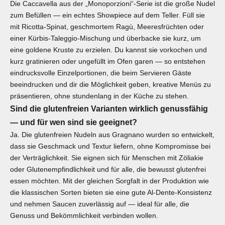
Die Caccavella aus der „Monoporzioni“-Serie ist die große Nudel
zum Befüllen — ein echtes Showpiece auf dem Teller. Füll sie
mit Ricotta‑Spinat, geschmortem Ragù, Meeresfrüchten oder
einer Kürbis‑Taleggio‑Mischung und überbacke sie kurz, um
eine goldene Kruste zu erzielen. Du kannst sie vorkochen und
kurz gratinieren oder ungefüllt im Ofen garen — so entstehen
eindrucksvolle Einzelportionen, die beim Servieren Gäste
beeindrucken und dir die Möglichkeit geben, kreative Menüs zu
präsentieren, ohne stundenlang in der Küche zu stehen.
Sind die glutenfreien Varianten wirklich genussfähig
— und für wen sind sie geeignet?
Ja. Die glutenfreien Nudeln aus Gragnano wurden so entwickelt,
dass sie Geschmack und Textur liefern, ohne Kompromisse bei
der Verträglichkeit. Sie eignen sich für Menschen mit Zöliakie
oder Glutenempfindlichkeit und für alle, die bewusst glutenfrei
essen möchten. Mit der gleichen Sorgfalt in der Produktion wie
die klassischen Sorten bieten sie eine gute Al‑Dente‑Konsistenz
und nehmen Saucen zuverlässig auf — ideal für alle, die
Genuss und Bekömmlichkeit verbinden wollen.