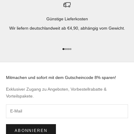
Günstige Lieferkosten
Wir liefern deutschlandweit ab €4,90, abhängig vom Gewicht.
Gehe zu Element 1
Gehe zu Element 2
Gehe zu Element 3
Gehe zu Element 4
Gehe zu Element 5
Mitmachen und sofort mit dem Gutscheincode 8% sparen!
Exklusiver Zugang zu Angeboten, Vorbestellrabatte &
Vorteilspakete.
ABONNIEREN