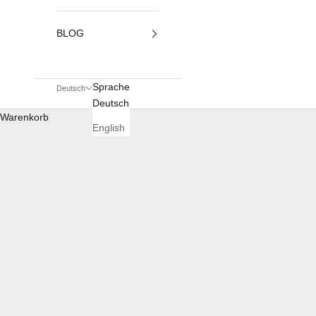
BLOG
Sprache
Deutsch
Deutsch
Warenkorb
English
STARTSEITE
SHOP
ZWIESEL GLAS & EISCH WEINGLÄSER
Rotwein-, Weißwein-, Sekt- und Ch