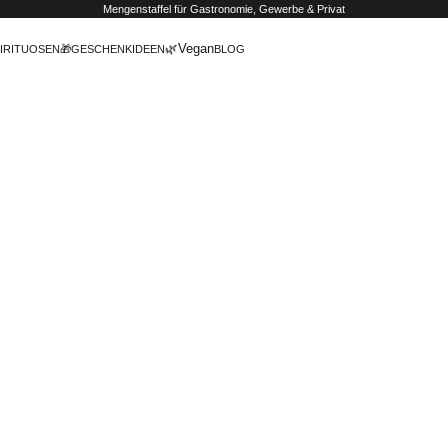
Mengenstaffel
für Gastronomie, Gewerbe & Privat
🌿Vegan
IRITUOSEN
🎁GESCHENKIDEEN
BLOG