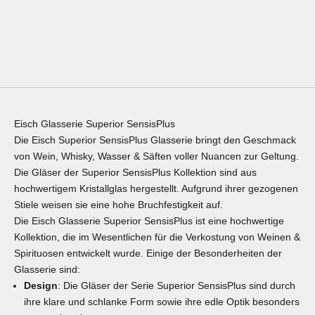
STÜCK IM
500/18
GESCHENKKARTON 500/1
ANGEBOT
€14,98
ANGEBOT
€44,90
(€22,45 PRO STÜCK)
Eisch Glasserie Superior SensisPlus
Die Eisch Superior SensisPlus Glasserie bringt den Geschmack
von Wein, Whisky, Wasser & Säften voller Nuancen zur Geltung.
Die Gläser der Superior SensisPlus Kollektion sind aus
hochwertigem Kristallglas hergestellt. Aufgrund ihrer gezogenen
Stiele weisen sie eine hohe Bruchfestigkeit auf.
Die Eisch Glasserie Superior SensisPlus ist eine hochwertige
Kollektion, die im Wesentlichen für die Verkostung von Weinen &
Spirituosen entwickelt wurde. Einige der Besonderheiten der
Glasserie sind:
Design
: Die Gläser der Serie Superior SensisPlus sind durch
ihre klare und schlanke Form sowie ihre edle Optik besonders