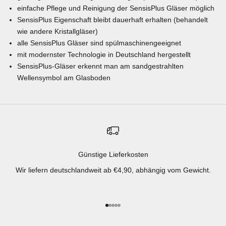
einfache Pflege und Reinigung der SensisPlus Gläser möglich
SensisPlus Eigenschaft bleibt dauerhaft erhalten (behandelt
wie andere Kristallgläser)
alle SensisPlus Gläser sind spülmaschinengeeignet
mit modernster Technologie in Deutschland hergestellt
SensisPlus-Gläser erkennt man am sandgestrahlten
Wellensymbol am Glasboden
Günstige Lieferkosten
Wir liefern deutschlandweit ab €4,90, abhängig vom Gewicht.
Gehe zu Element 1
Gehe zu Element 2
Gehe zu Element 3
Gehe zu Element 4
Gehe zu Element 5