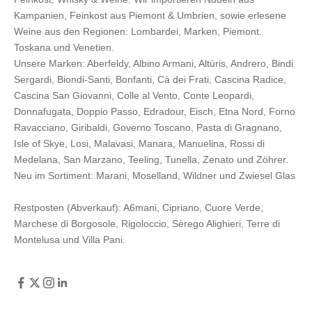
Kampanien, Feinkost aus Piemont & Umbrien, sowie erlesene
Weine aus den Regionen: Lombardei, Marken, Piemont.
Toskana und Venetien.
Unsere Marken:
Aberfeldy
,
Albino Armani
,
Altùris
,
Andrero
,
Bindi
Sergardi
,
Biondi-Santi
,
Bonfanti
,
Cà dei Frati
,
Cascina Radice
,
Cascina San Giovanni
,
Colle al Vento
,
Conte Leopardi
,
Donnafugata
,
Doppio Passo
,
Edradour
,
Eisch
,
Etna Nord
,
Forno
Ravacciano
,
Giribaldi
,
Governo Toscano
,
Pasta di Gragnano
,
Isle of Skye
,
Losi
,
Malavasi
,
Manara
,
Manuelina
,
Rossi di
Medelana
,
San Marzano
,
Teeling
,
Tunella
,
Zenato
und
Zöhrer
.
Neu im Sortiment:
Marani,
Moselland
,
Wildner
und
Zwiesel Glas
Restposten (Abverkauf):
A6mani
,
Cipriano
,
Cuore Verde
,
Marchese di Borgosole
,
Rigoloccio
,
Sèrego Alighieri
,
Terre di
Montelusa
und
Villa Pani
.