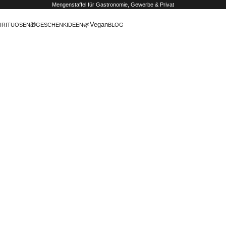
Mengenstaffel
für Gastronomie, Gewerbe & Privat
🌿Vegan
IRITUOSEN
🎁GESCHENKIDEEN
BLOG