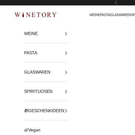
Zurück
Zum Inhalt springen
WEINE
PASTA
GLASWAREN
SP
WINETORY
WEINE
PASTA
GLASWAREN
SPIRITUOSEN
🎁GESCHENKIDEEN
🌿Vegan