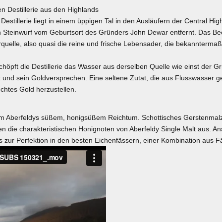
n Destillerie aus den Highlands
 Destillerie liegt in einem üppigen Tal in den Ausläufern der Central Hi
n Steinwurf vom Geburtsort des Gründers John Dewar entfernt. Das Bec
rquelle, also quasi die reine und frische Lebensader, die bekannterm
höpft die Destillerie das Wasser aus derselben Quelle wie einst der Grün
t und sein Goldversprechen. Eine seltene Zutat, die aus Flusswasser ge
echtes Gold herzustellen.
em Aberfeldys süßem, honigsüßem Reichtum. Schottisches Gerstenmalz
 die charakteristischen Honignoten von Aberfeldy Single Malt aus. Ans
bis zur Perfektion in den besten Eichenfässern, einer Kombination aus