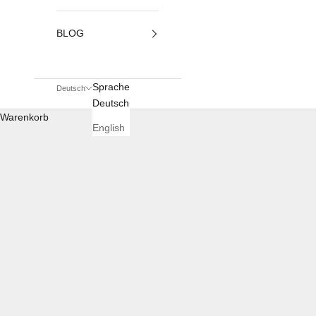
BLOG
Sprache
Deutsch
Deutsch
Warenkorb
English
Aberfeldy Whis
STARTSEITE
SHOP
ABERFELDY WHISKY (UK) VON DER SCHOTTIS
Die Aberfeldy Destillerie liegt i