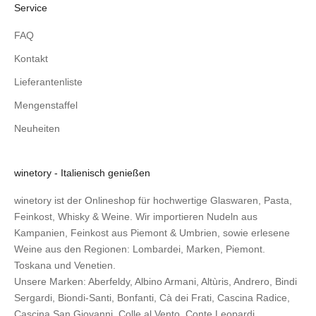
Service
FAQ
Kontakt
Lieferantenliste
Mengenstaffel
Neuheiten
winetory - Italienisch genießen
winetory ist der Onlineshop für hochwertige Glaswaren, Pasta,
Feinkost, Whisky & Weine. Wir importieren Nudeln aus
Kampanien, Feinkost aus Piemont & Umbrien, sowie erlesene
Weine aus den Regionen: Lombardei, Marken, Piemont.
Toskana und Venetien.
Unsere Marken:
Aberfeldy
,
Albino Armani
,
Altùris
,
Andrero
,
Bindi
Sergardi
,
Biondi-Santi
,
Bonfanti
,
Cà dei Frati
,
Cascina Radice
,
Cascina San Giovanni
,
Colle al Vento
,
Conte Leopardi
,