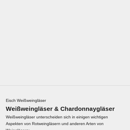
ZWIESEL GLAS
ZWIESEL GLAS
ZWIESEL GLAS ENOTECA
ZWIESEL GLAS ENOTECA
WEISSWEINGLAS RIESLING - 2
WEISSWEINGLAS C
STÜCK IN G
HARDONNAY - 2 STÜCK IN G
ESCHENKKARTON
ESCHENKKARTON
ANGEBOT
ANGEBOT
€79,99
(€40,00 PRO STÜCK)
€79,99
(€40,00 PRO STÜCK)
Eisch Weißweingläser
Weißweingläser & Chardonnaygläser
Weißweingläser unterscheiden sich in einigen wichtigen
Aspekten von Rotweingläsern und anderen Arten von