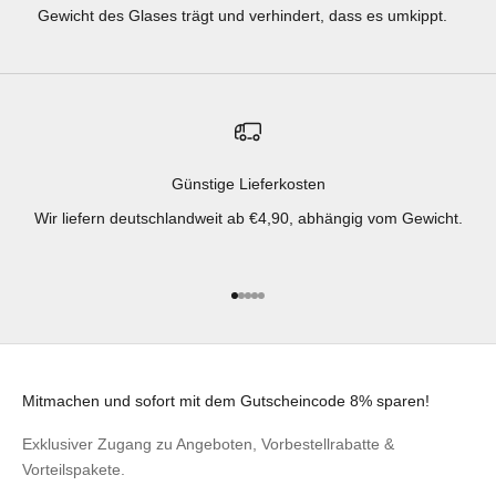
Gewicht des Glases trägt und verhindert, dass es umkippt.
Günstige Lieferkosten
Wir liefern deutschlandweit ab €4,90, abhängig vom Gewicht.
Gehe zu Element 1
Gehe zu Element 2
Gehe zu Element 3
Gehe zu Element 4
Gehe zu Element 5
Mitmachen und sofort mit dem Gutscheincode 8% sparen!
Exklusiver Zugang zu Angeboten, Vorbestellrabatte &
Vorteilspakete.