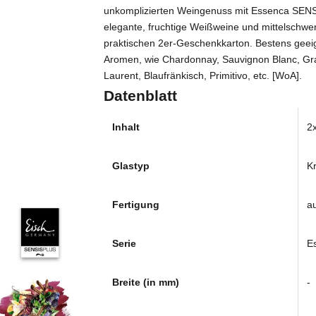
unkomplizierten Weingenuss mit Essenca SENSI
elegante, fruchtige Weißweine und mittelschwer
praktischen 2er-Geschenkkarton. Bestens geeign
Aromen, wie Chardonnay, Sauvignon Blanc, Grau
Laurent, Blaufränkisch, Primitivo, etc. [WoA].
Datenblatt
Inhalt
2x
Glastyp
Kr
Fertigung
a
Serie
E
Breite (in mm)
-