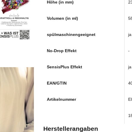
Höhe (in mm)
2
Volumen (in ml)
5
spülmaschinengeeignet
ja
No-Drop Effekt
-
SensisPlus Effekt
ja
EAN/GTIN
4
Artikelnummer
E
1
Herstellerangaben