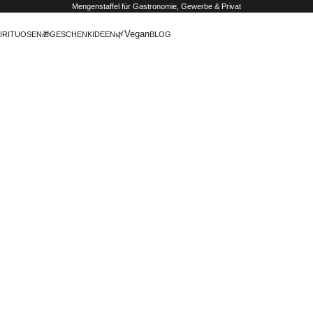
Mengenstaffel
für Gastronomie, Gewerbe & Privat
🌿Vegan
IRITUOSEN
🎁GESCHENKIDEEN
BLOG