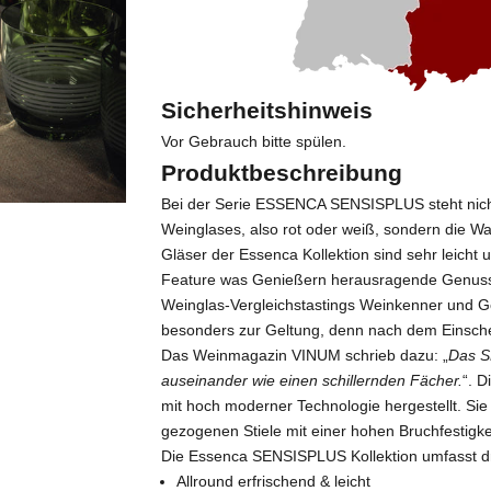
Sicherheitshinweis
Vor Gebrauch bitte spülen.
Produktbeschreibung
Bei der Serie ESSENCA SENSISPLUS steht nicht
Weinglases, also rot oder weiß, sondern die W
Gläser der Essenca Kollektion sind sehr leich
Feature was Genießern herausragende Genuss
Weinglas-Vergleichstastings Weinkenner und 
besonders zur Geltung, denn nach dem Einschenk
Das Weinmagazin VINUM schrieb dazu: „
Das S
auseinander wie einen schillernden Fächer.
“. D
mit hoch moderner Technologie hergestellt. Si
gezogenen Stiele mit einer hohen Bruchfestigke
Die Essenca SENSISPLUS Kollektion umfasst dre
Allround erfrischend & leicht