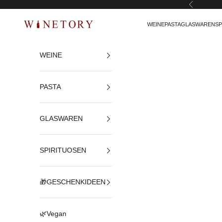
Zurück
Zum Inhalt springen
WEINE
PASTA
GLASWAREN
SP
WINETORY
WEINE
PASTA
GLASWAREN
SPIRITUOSEN
🎁GESCHENKIDEEN
🌿Vegan