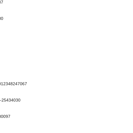
37
80
012348247067
I-25434030
80097