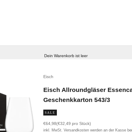
Dein Warenkorb ist leer
Eisch
Eisch Allroundgläser Essenc
Geschenkkarton 543/3
SALE
Angebot
€64,98
(€32,49 pro Stück)
inkl. MwSt.
Versandkosten
werden an der Kasse be