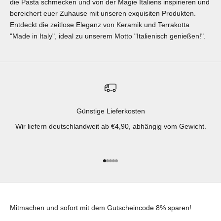
die
Pasta
schmecken und von der Magie Italiens inspirieren und
bereichert euer Zuhause mit unseren exquisiten Produkten.
Entdeckt die zeitlose Eleganz von Keramik und Terrakotta
"Made in Italy", ideal zu unserem Motto "Italienisch genießen!".
Günstige Lieferkosten
Wir liefern deutschlandweit ab €4,90, abhängig vom Gewicht.
Gehe zu Element 1
Gehe zu Element 2
Gehe zu Element 3
Gehe zu Element 4
Gehe zu Element 5
Mitmachen und sofort mit dem Gutscheincode 8% sparen!