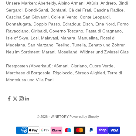
Unsere Marken:
Aberfeldy
,
Albino Armani
,
Altùris
,
Andrero
,
Bindi
Sergardi
,
Biondi-Santi
,
Bonfanti
,
Cà dei Frati
,
Cascina Radice
,
Cascina San Giovanni
,
Colle al Vento
,
Conte Leopardi
,
Donnafugata
,
Doppio Passo
,
Edradour
,
Eisch
,
Etna Nord
,
Forno
Ravacciano
,
Giribaldi
,
Governo Toscano
,
Pasta di Gragnano
,
Isle of Skye
,
Losi
,
Malavasi
,
Manara
,
Manuelina
,
Rossi di
Medelana
,
San Marzano
,
Teeling
,
Tunella
,
Zenato
und
Zöhrer
.
Neu im Sortiment:
Marani,
Moselland
,
Wildner
und
Zwiesel Glas
Restposten (Abverkauf):
A6mani
,
Cipriano
,
Cuore Verde
,
Marchese di Borgosole
,
Rigoloccio
,
Sèrego Alighieri
,
Terre di
Montelusa
und
Villa Pani
.
© 2026 - WINETORY Powered by Shopify