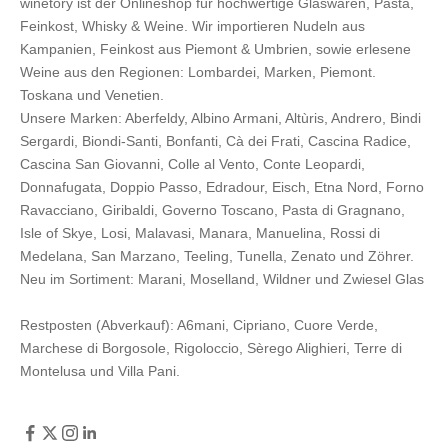
winetory ist der Onlineshop für hochwertige Glaswaren, Pasta,
Feinkost, Whisky & Weine. Wir importieren Nudeln aus
Kampanien, Feinkost aus Piemont & Umbrien, sowie erlesene
Weine aus den Regionen: Lombardei, Marken, Piemont.
Toskana und Venetien.
Unsere Marken:
Aberfeldy
,
Albino Armani
,
Altùris
,
Andrero
,
Bindi
Sergardi
,
Biondi-Santi
,
Bonfanti
,
Cà dei Frati
,
Cascina Radice
,
Cascina San Giovanni
,
Colle al Vento
,
Conte Leopardi
,
Donnafugata
,
Doppio Passo
,
Edradour
,
Eisch
,
Etna Nord
,
Forno
Ravacciano
,
Giribaldi
,
Governo Toscano
,
Pasta di Gragnano
,
Isle of Skye
,
Losi
,
Malavasi
,
Manara
,
Manuelina
,
Rossi di
Medelana
,
San Marzano
,
Teeling
,
Tunella
,
Zenato
und
Zöhrer
.
Neu im Sortiment:
Marani,
Moselland
,
Wildner
und
Zwiesel Glas
Restposten (Abverkauf):
A6mani
,
Cipriano
,
Cuore Verde
,
Marchese di Borgosole
,
Rigoloccio
,
Sèrego Alighieri
,
Terre di
Montelusa
und
Villa Pani
.