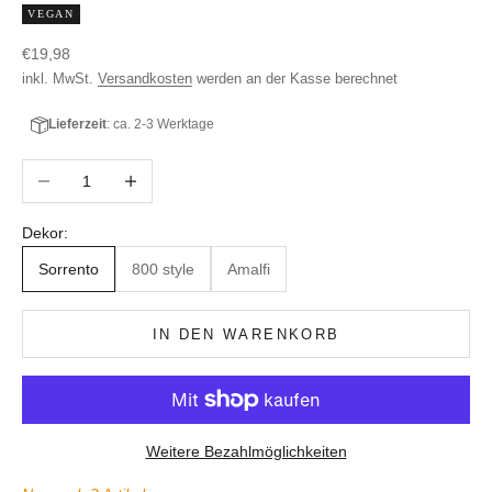
VEGAN
Angebot
€19,98
inkl. MwSt.
Versandkosten
werden an der Kasse berechnet
Lieferzeit
: ca. 2-3 Werktage
Anzahl verringern
Anzahl erhöhen
Dekor:
Sorrento
800 style
Amalfi
IN DEN WARENKORB
Weitere Bezahlmöglichkeiten