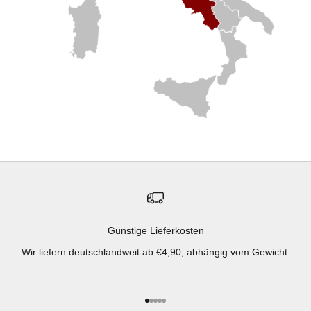
Günstige Lieferkosten
Wir liefern deutschlandweit ab €4,90, abhängig vom Gewicht.
Gehe zu Element 1
Gehe zu Element 2
Gehe zu Element 3
Gehe zu Element 4
Gehe zu Element 5