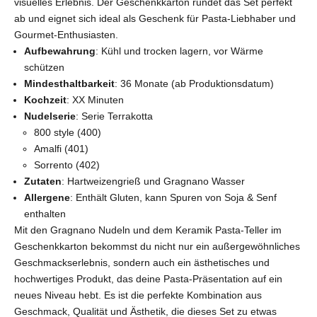
visuelles Erlebnis. Der Geschenkkarton rundet das Set perfekt
ab und eignet sich ideal als Geschenk für Pasta-Liebhaber und
Gourmet-Enthusiasten.
Aufbewahrung
: Kühl und trocken lagern, vor Wärme
schützen
Mindesthaltbarkeit
: 36 Monate (ab Produktionsdatum)
Kochzeit
: XX Minuten
Nudelserie
: Serie Terrakotta
800 style (400)
Amalfi (401)
Sorrento (402)
Zutaten
: Hartweizengrieß und Gragnano Wasser
Allergene
: Enthält Gluten, kann Spuren von Soja & Senf
enthalten
Mit den Gragnano Nudeln und dem Keramik Pasta-Teller im
Geschenkkarton bekommst du nicht nur ein außergewöhnliches
Geschmackserlebnis, sondern auch ein ästhetisches und
hochwertiges Produkt, das deine Pasta-Präsentation auf ein
neues Niveau hebt. Es ist die perfekte Kombination aus
Geschmack, Qualität und Ästhetik, die dieses Set zu etwas