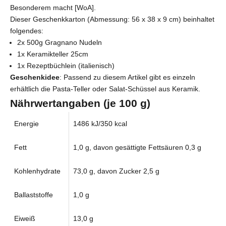
Besonderem macht [WoA].
Dieser Geschenkkarton (Abmessung: 56 x 38 x 9 cm) beinhaltet
folgendes:
2x 500g Gragnano Nudeln
1x Keramikteller 25cm
1x Rezeptbüchlein (italienisch)
Geschenkidee
: Passend zu diesem Artikel gibt es einzeln
erhältlich die
Pasta-Teller
oder
Salat-Schüssel
aus Keramik.
Nährwertangaben (je 100 g)
Energie
1486 kJ/350 kcal
Fett
1,0 g, davon gesättigte Fettsäuren 0,3 g
Kohlenhydrate
73,0 g, davon Zucker 2,5 g
Ballaststoffe
1,0 g
Eiweiß
13,0 g