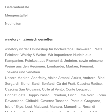
Lieferantenliste
Mengenstaffel
Neuheiten
winetory - Italienisch genießen
winetory ist der Onlineshop für hochwertige Glaswaren, Pasta,
Feinkost, Whisky & Weine. Wir importieren Nudeln aus
Kampanien, Feinkost aus Piemont & Umbrien, sowie erlesene
Weine aus den Regionen: Lombardei, Marken, Piemont.
Toskana und Venetien.
Unsere Marken:
Aberfeldy
,
Albino Armani
,
Altùris
,
Andrero
,
Bindi
Sergardi
,
Biondi-Santi
,
Bonfanti
,
Cà dei Frati
,
Cascina Radice
,
Cascina San Giovanni
,
Colle al Vento
,
Conte Leopardi
,
Donnafugata
,
Doppio Passo
,
Edradour
,
Eisch
,
Etna Nord
,
Forno
Ravacciano
,
Giribaldi
,
Governo Toscano
,
Pasta di Gragnano
,
Isle of Skye
,
Losi
,
Malavasi
,
Manara
,
Manuelina
,
Rossi di