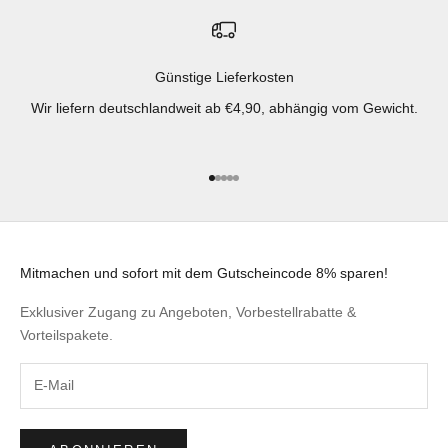
Günstige Lieferkosten
Wir liefern deutschlandweit ab €4,90, abhängig vom Gewicht.
Gehe zu Element 1
Gehe zu Element 2
Gehe zu Element 3
Gehe zu Element 4
Gehe zu Element 5
Mitmachen und sofort mit dem Gutscheincode 8% sparen!
Exklusiver Zugang zu Angeboten, Vorbestellrabatte &
Vorteilspakete.