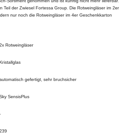
isch-Sortiment genommen und ist künftig nicht mehr lieferbar.
in Teil der Zwiesel Fortessa Group. Die Rotweingläser im 2er
ndern nur noch die
Rotweingläser im 4er Geschenkkarton
2x Rotweingläser
Kristallglas
automatisch gefertigt, sehr bruchsicher
Sky SensisPlus
-
239