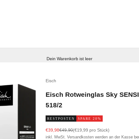
Dein Warenkorb ist leer
Eisch
Eisch Rotweinglas Sky SENS
518/2
RESTPOSTEN
SPARE 20%
Angebot
Regulärer Preis
€39,98
€49,90
(€19,99 pro Stück)
inkl. MwSt.
Versandkosten
werden an der Kasse be