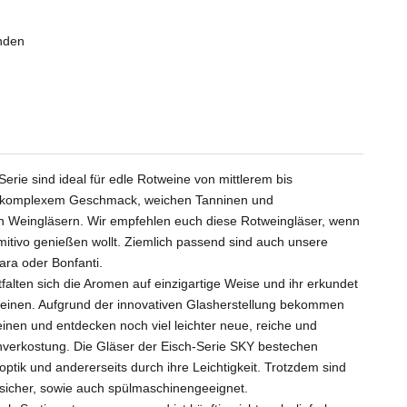
unden
rie sind ideal für edle Rotweine von mittlerem bis
it komplexem Geschmack, weichen Tanninen und
n Weingläsern. Wir empfehlen euch diese Rotweingläser, wenn
imitivo genießen wollt. Ziemlich passend sind auch unsere
ara
oder
Bonfanti
.
alten sich die Aromen auf einzigartige Weise und ihr erkundet
Weinen. Aufgrund der innovativen Glasherstellung bekommen
en und entdecken noch viel leichter neue, reiche und
erkostung. Die Gläser der Eisch-Serie SKY bestechen
ptik und andererseits durch ihre Leichtigkeit. Trotzdem sind
hsicher, sowie auch spülmaschinengeeignet.