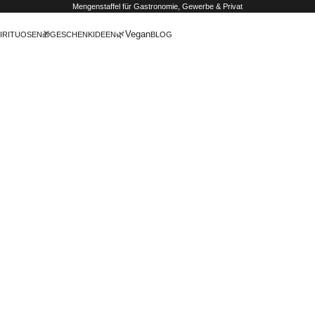
Mengenstaffel
für Gastronomie, Gewerbe & Privat
🌿Vegan
IRITUOSEN
🎁GESCHENKIDEEN
BLOG