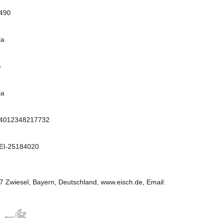
490
ja
-
ja
4012348217732
EI-25184020
227 Zwiesel, Bayern, Deutschland, www.eisch.de, Email: