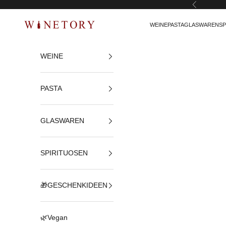
Zurück
Zum Inhalt springen
WEINE
PASTA
GLASWAREN
SP
WINETORY
WEINE
PASTA
GLASWAREN
SPIRITUOSEN
🎁GESCHENKIDEEN
🌿Vegan