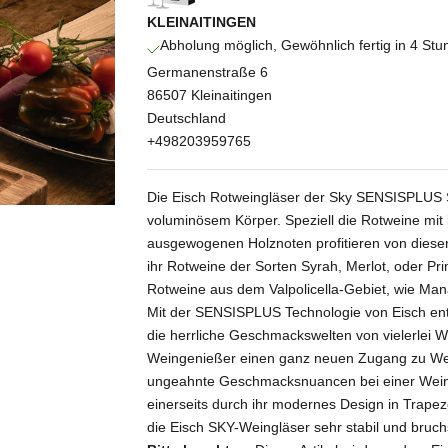
KLEINAITINGEN
Abholung möglich, Gewöhnlich fertig in 4 St
Germanenstraße 6
86507 Kleinaitingen
Deutschland
+498203959765
Die Eisch Rotweingläser der Sky SENSISPLUS Se
voluminösem Körper. Speziell die Rotweine m
ausgewogenen Holznoten profitieren von diese
ihr Rotweine der Sorten Syrah, Merlot, oder Pr
Rotweine aus dem Valpolicella-Gebiet, wie
Man
Mit der SENSISPLUS Technologie von Eisch entf
die herrliche Geschmackswelten von vielerlei 
Weingenießer einen ganz neuen Zugang zu Wein
ungeahnte Geschmacksnuancen bei einer Weinv
einerseits durch ihr modernes Design in Trapezo
die Eisch SKY-Weingläser sehr stabil und bruc