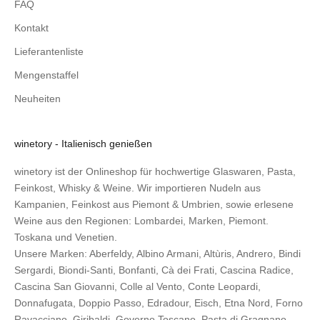
FAQ
Kontakt
Lieferantenliste
Mengenstaffel
Neuheiten
winetory - Italienisch genießen
winetory ist der Onlineshop für hochwertige Glaswaren, Pasta,
Feinkost, Whisky & Weine. Wir importieren Nudeln aus
Kampanien, Feinkost aus Piemont & Umbrien, sowie erlesene
Weine aus den Regionen: Lombardei, Marken, Piemont.
Toskana und Venetien.
Unsere Marken:
Aberfeldy
,
Albino Armani
,
Altùris
,
Andrero
,
Bindi
Sergardi
,
Biondi-Santi
,
Bonfanti
,
Cà dei Frati
,
Cascina Radice
,
Cascina San Giovanni
,
Colle al Vento
,
Conte Leopardi
,
Donnafugata
,
Doppio Passo
,
Edradour
,
Eisch
,
Etna Nord
,
Forno
Ravacciano
,
Giribaldi
,
Governo Toscano
,
Pasta di Gragnano
,