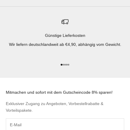
Günstige Lieferkosten
Wir liefern deutschlandweit ab €4,90, abhängig vom Gewicht.
Gehe zu Element 1
Gehe zu Element 2
Gehe zu Element 3
Gehe zu Element 4
Gehe zu Element 5
Mitmachen und sofort mit dem Gutscheincode 8% sparen!
Exklusiver Zugang zu Angeboten, Vorbestellrabatte &
Vorteilspakete.