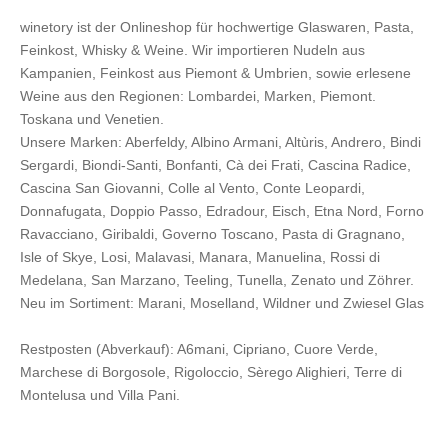
winetory ist der Onlineshop für hochwertige Glaswaren, Pasta,
Feinkost, Whisky & Weine. Wir importieren Nudeln aus
Kampanien, Feinkost aus Piemont & Umbrien, sowie erlesene
Weine aus den Regionen: Lombardei, Marken, Piemont.
Toskana und Venetien.
Unsere Marken:
Aberfeldy
,
Albino Armani
,
Altùris
,
Andrero
,
Bindi
Sergardi
,
Biondi-Santi
,
Bonfanti
,
Cà dei Frati
,
Cascina Radice
,
Cascina San Giovanni
,
Colle al Vento
,
Conte Leopardi
,
Donnafugata
,
Doppio Passo
,
Edradour
,
Eisch
,
Etna Nord
,
Forno
Ravacciano
,
Giribaldi
,
Governo Toscano
,
Pasta di Gragnano
,
Isle of Skye
,
Losi
,
Malavasi
,
Manara
,
Manuelina
,
Rossi di
Medelana
,
San Marzano
,
Teeling
,
Tunella
,
Zenato
und
Zöhrer
.
Neu im Sortiment:
Marani,
Moselland
,
Wildner
und
Zwiesel Glas
Restposten (Abverkauf):
A6mani
,
Cipriano
,
Cuore Verde
,
Marchese di Borgosole
,
Rigoloccio
,
Sèrego Alighieri
,
Terre di
Montelusa
und
Villa Pani
.