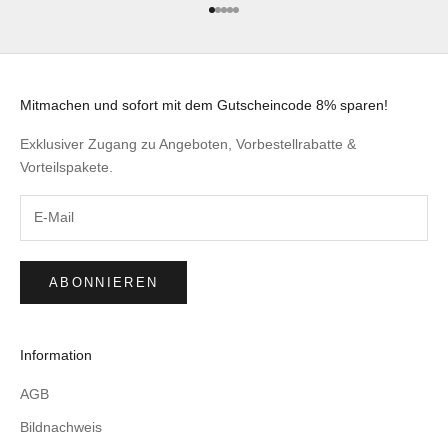
Gehe zu Element 1
Gehe zu Element 2
Gehe zu Element 3
Gehe zu Element 4
Gehe zu Element 5
Mitmachen und sofort mit dem Gutscheincode 8% sparen!
Exklusiver Zugang zu Angeboten, Vorbestellrabatte &
Vorteilspakete.
ABONNIEREN
Information
AGB
Bildnachweis