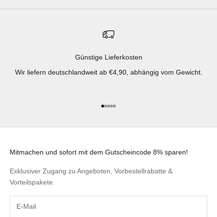
Günstige Lieferkosten
Wir liefern deutschlandweit ab €4,90, abhängig vom Gewicht.
Gehe zu Element 1
Gehe zu Element 2
Gehe zu Element 3
Gehe zu Element 4
Gehe zu Element 5
Mitmachen und sofort mit dem Gutscheincode 8% sparen!
Exklusiver Zugang zu Angeboten, Vorbestellrabatte &
Vorteilspakete.