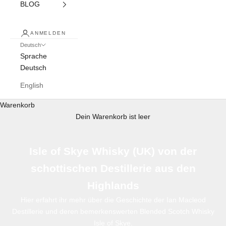
BLOG
ANMELDEN
Deutsch
Sprache
Deutsch
English
Warenkorb
Dein Warenkorb ist leer
Isle of Skye Whisky (UK) von der
schottischen Destillerie aus den
Highlands
Hier erfahrt ihr mehr über die Geschichte der Ian Macleod
Destillerie und deren bemerkenswerten Blended Scotch Whisky
Isle of Skye.