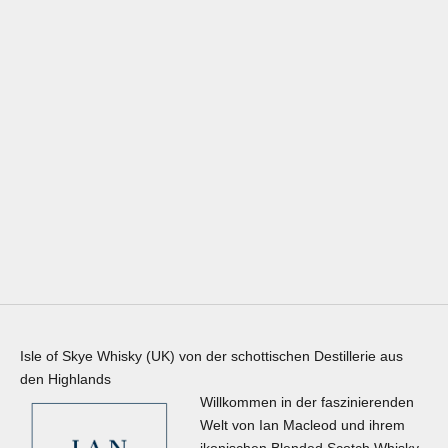
ISLE OF SKYE
ISLE OF SKYE 8 JAHRE
ANGEBOT
€20,98
(€29,97/L)
Isle of Skye Whisky (UK) von der schottischen Destillerie aus
den Highlands
Willkommen in der faszinierenden
Welt von Ian Macleod und ihrem