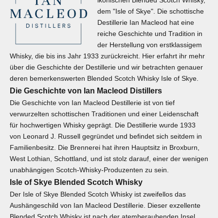
ikonischen Blended Scotch Whisky,
dem "Isle of Skye". Die schottische
Destillerie Ian Macleod hat eine
reiche Geschichte und Tradition in
der Herstellung von erstklassigem
Whisky, die bis ins Jahr 1933 zurückreicht. Hier erfahrt ihr mehr
über die Geschichte der Destillerie und wir betrachten genauer
deren bemerkenswerten Blended Scotch Whisky Isle of Skye.
Die Geschichte von Ian Macleod Distillers
Die Geschichte von Ian Macleod Destillerie ist von tief
verwurzelten schottischen Traditionen und einer Leidenschaft
für hochwertigen Whisky geprägt. Die Destillerie wurde 1933
von Leonard J. Russell gegründet und befindet sich seitdem in
Familienbesitz. Die Brennerei hat ihren Hauptsitz in Broxburn,
West Lothian, Schottland, und ist stolz darauf, einer der wenigen
unabhängigen Scotch-Whisky-Produzenten zu sein.
Isle of Skye Blended Scotch Whisky
Der Isle of Skye Blended Scotch Whisky ist zweifellos das
Aushängeschild von Ian Macleod Destillerie. Dieser exzellente
Blended Scotch Whisky ist nach der atemberaubenden Insel