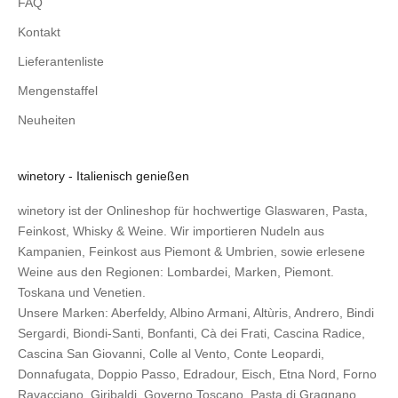
FAQ
Kontakt
Lieferantenliste
Mengenstaffel
Neuheiten
winetory - Italienisch genießen
winetory ist der Onlineshop für hochwertige Glaswaren, Pasta,
Feinkost, Whisky & Weine. Wir importieren Nudeln aus
Kampanien, Feinkost aus Piemont & Umbrien, sowie erlesene
Weine aus den Regionen: Lombardei, Marken, Piemont.
Toskana und Venetien.
Unsere Marken:
Aberfeldy
,
Albino Armani
,
Altùris
,
Andrero
,
Bindi
Sergardi
,
Biondi-Santi
,
Bonfanti
,
Cà dei Frati
,
Cascina Radice
,
Cascina San Giovanni
,
Colle al Vento
,
Conte Leopardi
,
Donnafugata
,
Doppio Passo
,
Edradour
,
Eisch
,
Etna Nord
,
Forno
Ravacciano
,
Giribaldi
,
Governo Toscano
,
Pasta di Gragnano
,