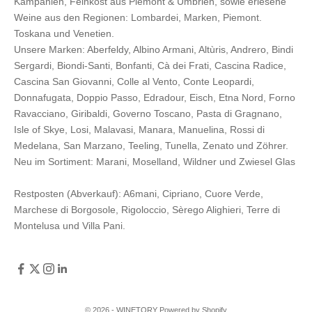
Kampanien, Feinkost aus Piemont & Umbrien, sowie erlesene
Weine aus den Regionen: Lombardei, Marken, Piemont.
Toskana und Venetien.
Unsere Marken:
Aberfeldy
,
Albino Armani
,
Altùris
,
Andrero
,
Bindi
Sergardi
,
Biondi-Santi
,
Bonfanti
,
Cà dei Frati
,
Cascina Radice
,
Cascina San Giovanni
,
Colle al Vento
,
Conte Leopardi
,
Donnafugata
,
Doppio Passo
,
Edradour
,
Eisch
,
Etna Nord
,
Forno
Ravacciano
,
Giribaldi
,
Governo Toscano
,
Pasta di Gragnano
,
Isle of Skye
,
Losi
,
Malavasi
,
Manara
,
Manuelina
,
Rossi di
Medelana
,
San Marzano
,
Teeling
,
Tunella
,
Zenato
und
Zöhrer
.
Neu im Sortiment:
Marani,
Moselland
,
Wildner
und
Zwiesel Glas
Restposten (Abverkauf):
A6mani
,
Cipriano
,
Cuore Verde
,
Marchese di Borgosole
,
Rigoloccio
,
Sèrego Alighieri
,
Terre di
Montelusa
und
Villa Pani
.
© 2026 - WINETORY Powered by Shopify