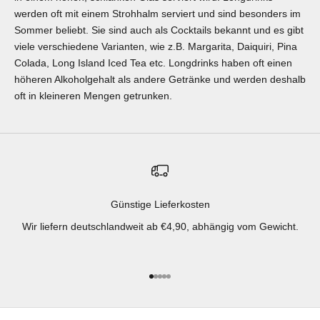
werden oft mit einem Strohhalm serviert und sind besonders im
Sommer beliebt. Sie sind auch als Cocktails bekannt und es gibt
viele verschiedene Varianten, wie z.B. Margarita, Daiquiri, Pina
Colada, Long Island Iced Tea etc. Longdrinks haben oft einen
höheren Alkoholgehalt als andere Getränke und werden deshalb
oft in kleineren Mengen getrunken.
Günstige Lieferkosten
Wir liefern deutschlandweit ab €4,90, abhängig vom Gewicht.
Gehe zu Element 1
Gehe zu Element 2
Gehe zu Element 3
Gehe zu Element 4
Gehe zu Element 5