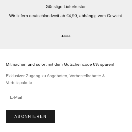
Günstige Lieferkosten
Wir liefern deutschlandweit ab €4,90, abhängig vom Gewicht.
Gehe zu Element 1
Gehe zu Element 2
Gehe zu Element 3
Gehe zu Element 4
Gehe zu Element 5
Mitmachen und sofort mit dem Gutscheincode 8% sparen!
Exklusiver Zugang zu Angeboten, Vorbestellrabatte &
Vorteilspakete.
ABONNIEREN