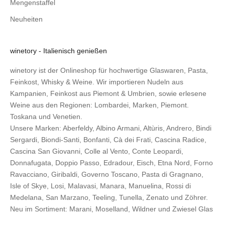
Mengenstaffel
Neuheiten
winetory - Italienisch genießen
winetory ist der Onlineshop für hochwertige Glaswaren, Pasta,
Feinkost, Whisky & Weine. Wir importieren Nudeln aus
Kampanien, Feinkost aus Piemont & Umbrien, sowie erlesene
Weine aus den Regionen: Lombardei, Marken, Piemont.
Toskana und Venetien.
Unsere Marken:
Aberfeldy
,
Albino Armani
,
Altùris
,
Andrero
,
Bindi
Sergardi
,
Biondi-Santi
,
Bonfanti
,
Cà dei Frati
,
Cascina Radice
,
Cascina San Giovanni
,
Colle al Vento
,
Conte Leopardi
,
Donnafugata
,
Doppio Passo
,
Edradour
,
Eisch
,
Etna Nord
,
Forno
Ravacciano
,
Giribaldi
,
Governo Toscano
,
Pasta di Gragnano
,
Isle of Skye
,
Losi
,
Malavasi
,
Manara
,
Manuelina
,
Rossi di
Medelana
,
San Marzano
,
Teeling
,
Tunella
,
Zenato
und
Zöhrer
.
Neu im Sortiment:
Marani,
Moselland
,
Wildner
und
Zwiesel Glas