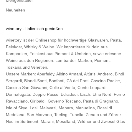
Mengenstaffel
Neuheiten
winetory - Italienisch genießen
winetory ist der Onlineshop für hochwertige Glaswaren, Pasta,
Feinkost, Whisky & Weine. Wir importieren Nudeln aus
Kampanien, Feinkost aus Piemont & Umbrien, sowie erlesene
Weine aus den Regionen: Lombardei, Marken, Piemont.
Toskana und Venetien.
Unsere Marken:
Aberfeldy
,
Albino Armani
,
Altùris
,
Andrero
,
Bindi
Sergardi
,
Biondi-Santi
,
Bonfanti
,
Cà dei Frati
,
Cascina Radice
,
Cascina San Giovanni
,
Colle al Vento
,
Conte Leopardi
,
Donnafugata
,
Doppio Passo
,
Edradour
,
Eisch
,
Etna Nord
,
Forno
Ravacciano
,
Giribaldi
,
Governo Toscano
,
Pasta di Gragnano
,
Isle of Skye
,
Losi
,
Malavasi
,
Manara
,
Manuelina
,
Rossi di
Medelana
,
San Marzano
,
Teeling
,
Tunella
,
Zenato
und
Zöhrer
.
Neu im Sortiment:
Marani,
Moselland
,
Wildner
und
Zwiesel Glas