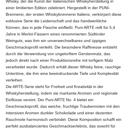
Whisky, der die Kunst der italienischen Whiskyherstellung in
einer limitierten Edition zelebriert. Hergestellt in der PUNI-
Brennerei, der ersten Whiskybrennerei Italiens, verkörpert diese
exklusive Serie die Leidenschaft und das handwerkliche
Können, das in jede Flasche einfließt. Puni ARTE reift für 5,4
Jahre in Merlot-Fässern eines renommierten Südtiroler
Weinguts, was ihm ein unverwechselbares und üppiges
Geschmacksprofil verleiht. Die besondere Raffinesse entsteht
durch die Verwendung von ungetorftem Gerstenmalz, das
jedoch direkt nach einer Produktionsreihe mit torfigem Malz
verarbeitet wurde. Dadurch erhält dieser Whisky feine, rauchige
Untertöne, die ihm eine beeindruckende Tiefe und Komplexität
verleihen.
Die ARTE-Serie steht für Freiheit und Kreativität in der
Whiskyherstellung, indem sie markante Aromen und regionale
Einflüsse vereint. Der Puni ARTE No. 4 bietet ein
Geschmacksprofil, das weiche, fruchtige Traubennoten mit den
intensiven Aromen dunkler Schokolade und einer dezenten
Rauchnote harmonisch verbindet. Diese Komposition schafft ein
perfekt ausbalanciertes Geschmackserlebnis, das sowohl für