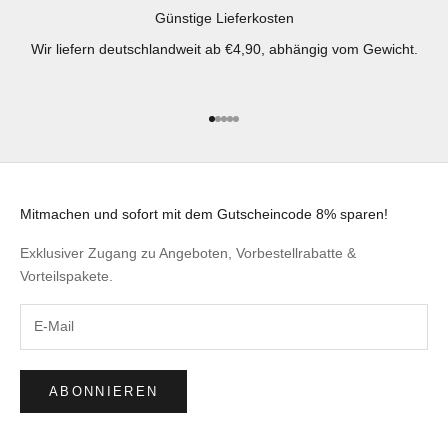
Günstige Lieferkosten
Wir liefern deutschlandweit ab €4,90, abhängig vom Gewicht.
Gehe zu Element 1
Gehe zu Element 2
Gehe zu Element 3
Gehe zu Element 4
Gehe zu Element 5
Mitmachen und sofort mit dem Gutscheincode 8% sparen!
Exklusiver Zugang zu Angeboten, Vorbestellrabatte &
Vorteilspakete.
ABONNIEREN