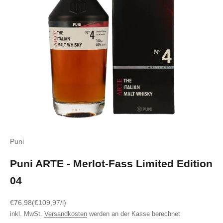
Puni
Puni ARTE - Merlot-Fass Limited Edition
04
Angebot
€76,98
(€109,97/l)
inkl. MwSt.
Versandkosten
werden an der Kasse berechnet