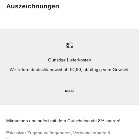
Auszeichnungen
Günstige Lieferkosten
Wir liefern deutschlandweit ab €4,90, abhängig vom Gewicht.
Gehe zu Element 1
Gehe zu Element 2
Gehe zu Element 3
Gehe zu Element 4
Gehe zu Element 5
Mitmachen und sofort mit dem Gutscheincode 8% sparen!
Exklusiver Zugang zu Angeboten, Vorbestellrabatte &