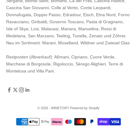
Sergardi
,
Biondi-Santi
,
Bonfanti
,
Cà dei Frati
,
Cascina Radice
,
Cascina San Giovanni
,
Colle al Vento
,
Conte Leopardi
,
Donnafugata
,
Doppio Passo
,
Edradour
,
Eisch
,
Etna Nord
,
Forno
Ravacciano
,
Giribaldi
,
Governo Toscano
,
Pasta di Gragnano
,
Isle of Skye
,
Losi
,
Malavasi
,
Manara
,
Manuelina
,
Rossi di
Medelana
,
San Marzano
,
Teeling
,
Tunella
,
Zenato
und
Zöhrer
.
Neu im Sortiment:
Marani,
Moselland
,
Wildner
und
Zwiesel Glas
Restposten (Abverkauf):
A6mani
,
Cipriano
,
Cuore Verde
,
Marchese di Borgosole
,
Rigoloccio
,
Sèrego Alighieri
,
Terre di
Montelusa
und
Villa Pani
.
© 2026 - WINETORY Powered by Shopify