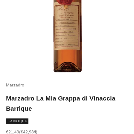
Marzadro
Marzadro La Mia Grappa di Vinaccia
Barrique
BARRIQUE
Angebot
€21,49
(€42,98/l)