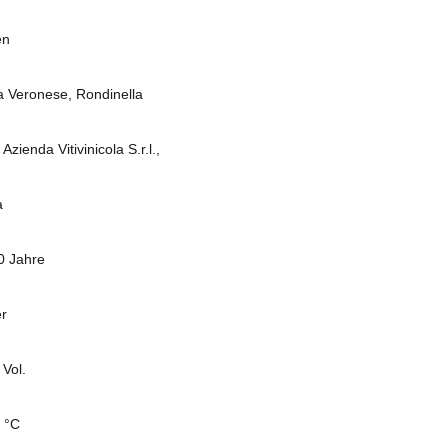
en
a Veronese, Rondinella
Azienda Vitivinicola S.r.l.,
a
10 Jahre
er
 Vol.
0 °C