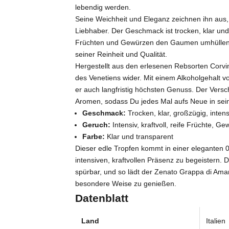
lebendig werden.
Seine Weichheit und Eleganz zeichnen ihn au
Liebhaber. Der Geschmack ist trocken, klar un
Früchten und Gewürzen den Gaumen umhüllen. Im
seiner Reinheit und Qualität.
Hergestellt aus den erlesenen Rebsorten Corvi
des Venetiens wider. Mit einem Alkoholgehalt v
er auch langfristig höchsten Genuss. Der Vers
Aromen, sodass Du jedes Mal aufs Neue in sein
Geschmack:
Trocken, klar, großzügig, intens
Geruch:
Intensiv, kraftvoll, reife Früchte, G
Farbe:
Klar und transparent
Dieser edle Tropfen kommt in einer eleganten 0,
intensiven, kraftvollen Präsenz zu begeistern. D
spürbar, und so lädt der Zenato Grappa di Amar
besondere Weise zu genießen.
Datenblatt
Land
Italien