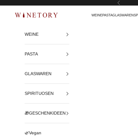
Zurück
Zum Inhalt springen
WEINE
PASTA
GLASWAREN
SP
WINETORY
WEINE
PASTA
GLASWAREN
SPIRITUOSEN
🎁GESCHENKIDEEN
🌿Vegan