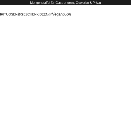
Mengenstaffel
für Gastronomie, Gewerbe & Privat
🌿Vegan
IRITUOSEN
🎁GESCHENKIDEEN
BLOG