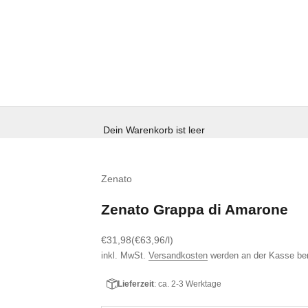
Dein Warenkorb ist leer
Zenato
Zenato Grappa di Amarone
Angebot
€31,98
(€63,96/l)
inkl. MwSt.
Versandkosten
werden an der Kasse be
Lieferzeit
: ca. 2-3 Werktage