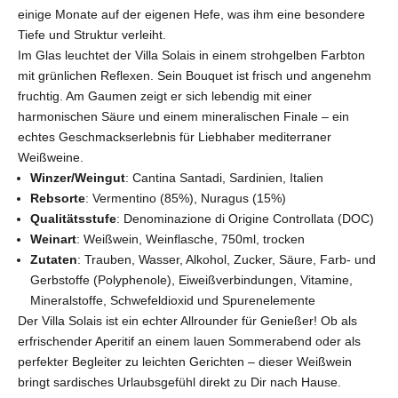
einige Monate auf der eigenen Hefe, was ihm eine besondere
Tiefe und Struktur verleiht.
Im Glas leuchtet der Villa Solais in einem strohgelben Farbton
mit grünlichen Reflexen. Sein Bouquet ist frisch und angenehm
fruchtig. Am Gaumen zeigt er sich lebendig mit einer
harmonischen Säure und einem mineralischen Finale – ein
echtes Geschmackserlebnis für Liebhaber mediterraner
Weißweine.
Winzer/Weingut
: Cantina Santadi,
Sardinien
, Italien
Rebsorte
: Vermentino (85%), Nuragus (15%)
Qualitätsstufe
: Denominazione di Origine Controllata (DOC)
Weinart
: Weißwein, Weinflasche, 750ml, trocken
Zutaten
: Trauben, Wasser, Alkohol, Zucker, Säure, Farb- und
Gerbstoffe (Polyphenole), Eiweißverbindungen, Vitamine,
Mineralstoffe, Schwefeldioxid und Spurenelemente
Der Villa Solais ist ein echter Allrounder für Genießer! Ob als
erfrischender Aperitif an einem lauen Sommerabend oder als
perfekter Begleiter zu leichten Gerichten – dieser Weißwein
bringt sardisches Urlaubsgefühl direkt zu Dir nach Hause.