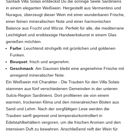
Santadi Villa Solais entdeckst Du die sonnige Seele Sardiniens
in einem eleganten Weißwein. Hergestellt aus Vermentino und
Nuragus, überzeugt dieser Wein mit einer wunderbaren Frische,
einer feinen mineralischen Note und einer harmonischen
Balance aus Frucht und Würze. Perfekt für alle, die mediterrane
Leichtigkeit und erstklassige Handwerkskunst in einem Glas
genießen möchten.
Farbe
: Leuchtend strohgelb mit grünlichen und goldenen
Funken.
Bouquet
:
frisch und angenehm.
Geschmack
: Am Gaumen bleibt eine angenehme Frische mit
anregend mineralischer Note.
Ein Weißwein mit Charakter - Die Trauben für den Villa Solais
stammen aus fünf verschiedenen Gemeinden in der unteren
Sulcis-Region Sardiniens. Dort profitieren sie von einem
warmen, trockenen Klima und den mineralreichen Böden aus
Sand und Lehm. Nach der sorgfältigen Lese werden die
Trauben sanft gepresst und temperaturkontrolliert in
Edelstahlbehältern vergoren, um die frischen Aromen und den
intensiven Duft zu bewahren. Anschließend reift der Wein für