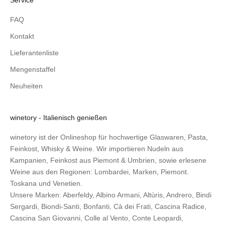
Service
FAQ
Kontakt
Lieferantenliste
Mengenstaffel
Neuheiten
winetory - Italienisch genießen
winetory ist der Onlineshop für hochwertige Glaswaren, Pasta,
Feinkost, Whisky & Weine. Wir importieren Nudeln aus
Kampanien, Feinkost aus Piemont & Umbrien, sowie erlesene
Weine aus den Regionen: Lombardei, Marken, Piemont.
Toskana und Venetien.
Unsere Marken:
Aberfeldy
,
Albino Armani
,
Altùris
,
Andrero
,
Bindi
Sergardi
,
Biondi-Santi
,
Bonfanti
,
Cà dei Frati
,
Cascina Radice
,
Cascina San Giovanni
,
Colle al Vento
,
Conte Leopardi
,