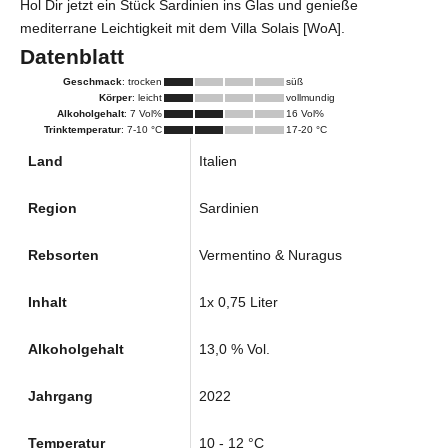
Hol Dir jetzt ein Stück Sardinien ins Glas und genieße
mediterrane Leichtigkeit mit dem Villa Solais [WoA].
Datenblatt
Geschmack
: trocken
süß
Körper
: leicht
vollmundig
Alkoholgehalt
: 7 Vol%
16 Vol%
Trinktemperatur
: 7-10 °C
17-20 °C
Land
Italien
Region
Sardinien
Rebsorten
Vermentino & Nuragus
Inhalt
1x 0,75 Liter
Alkoholgehalt
13,0 % Vol.
Jahrgang
2022
Temperatur
10 - 12 °C