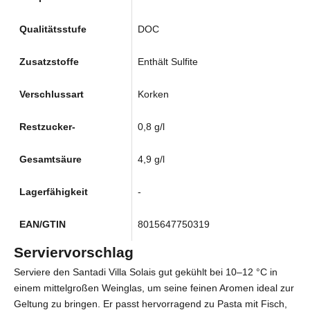
Qualitätsstufe
DOC
Zusatzstoffe
Enthält Sulfite
Verschlussart
Korken
Restzucker-
0,8 g/l
Gesamtsäure
4,9
g/l
Lagerfähigkeit
-
EAN/GTIN
8015647750319
Serviervorschlag
Serviere den Santadi Villa Solais gut gekühlt bei 10–12 °C in
einem mittelgroßen Weinglas, um seine feinen Aromen ideal zur
Geltung zu bringen. Er passt hervorragend zu Pasta mit Fisch,