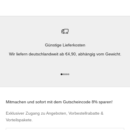
Günstige Lieferkosten
Wir liefern deutschlandweit ab €4,90, abhängig vom Gewicht.
Gehe zu Element 1
Gehe zu Element 2
Gehe zu Element 3
Gehe zu Element 4
Gehe zu Element 5
Mitmachen und sofort mit dem Gutscheincode 8% sparen!
Exklusiver Zugang zu Angeboten, Vorbestellrabatte &
Vorteilspakete.