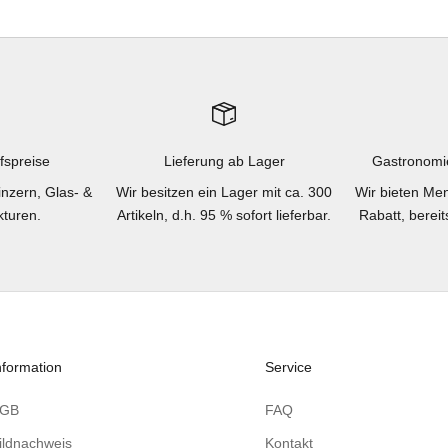
fspreise
Lieferung ab Lager
Gastronomi
inzern, Glas- &
Wir besitzen ein Lager mit ca. 300
Wir bieten Men
turen.
Artikeln, d.h. 95 % sofort lieferbar.
Rabatt, berei
nformation
Service
AGB
FAQ
ildnachweis
Kontakt