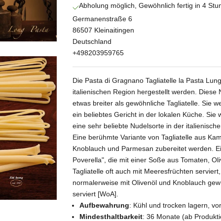
Abholung möglich, Gewöhnlich fertig in 4 St
Germanenstraße 6
86507 Kleinaitingen
Deutschland
+498203959765
Die Pasta di Gragnano Tagliatelle la Pasta Lung
italienischen Region hergestellt werden. Dies
etwas breiter als gewöhnliche Tagliatelle. Sie 
ein beliebtes Gericht in der lokalen Küche. Si
eine sehr beliebte Nudelsorte in der italienisch
Eine berühmte Variante von Tagliatelle aus Kampa
Knoblauch und Parmesan zubereitet werden. Eine
Poverella", die mit einer Soße aus Tomaten, Ol
Tagliatelle oft auch mit Meeresfrüchten servie
normalerweise mit Olivenöl und Knoblauch ge
serviert [WoA].
Aufbewahrung
: Kühl und trocken lagern, v
Mindesthaltbarkeit
: 36 Monate (ab Produkt