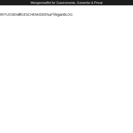
Mengenstaffel
für Gastronomie, Gewerbe & Privat
🌿Vegan
IRITUOSEN
🎁GESCHENKIDEEN
BLOG