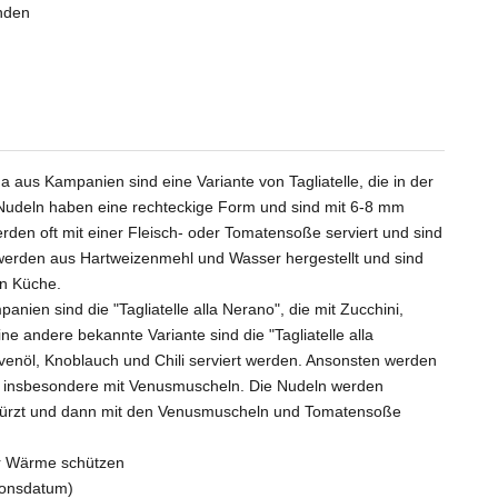
unden
a aus Kampanien sind eine Variante von Tagliatelle, die in der
e Nudeln haben eine rechteckige Form und sind mit 6-8 mm
werden oft mit einer Fleisch- oder Tomatensoße serviert und sind
e werden aus Hartweizenmehl und Wasser hergestellt und sind
en Küche.
nien sind die "Tagliatelle alla Nerano", die mit Zucchini,
 andere bekannte Variante sind die "Tagliatelle alla
ivenöl, Knoblauch und Chili serviert werden. Ansonsten werden
rt, insbesondere mit Venusmuscheln. Die Nudeln werden
würzt und dann mit den Venusmuscheln und Tomatensoße
or Wärme schützen
ionsdatum)