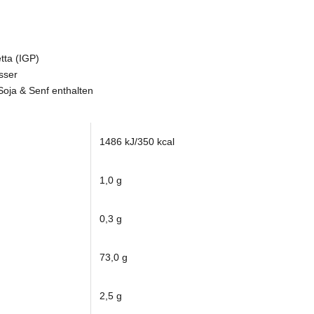
tta (IGP)
sser
Soja & Senf enthalten
1486 kJ/350 kcal
1,0 g
0,3 g
73,0 g
2,5 g