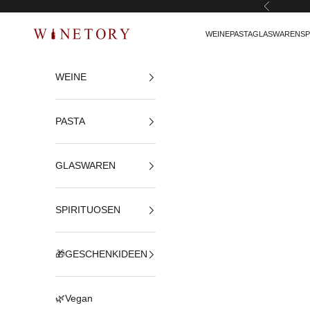
Zurück
Zum Inhalt springen
WEINE
PASTA
GLASWAREN
SP
WINETORY
WEINE
PASTA
GLASWAREN
SPIRITUOSEN
🎁GESCHENKIDEEN
🌿Vegan