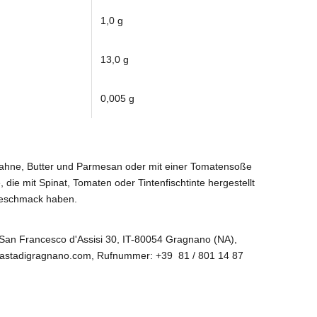
1,0 g
13,0 g
0,005 g
s Sahne, Butter und Parmesan oder mit einer Tomatensoße
e, die mit Spinat, Tomaten oder Tintenfischtinte hergestellt
Geschmack haben.
e San Francesco d'Assisi 30, IT-80054 Gragnano (NA),
lapastadigragnano.com, Rufnummer: +39 81 / 801 14 87