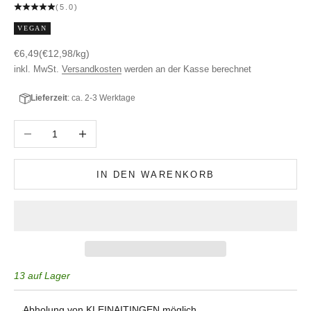
(5.0)
VEGAN
Angebot
€6,49
(€12,98/kg)
inkl. MwSt.
Versandkosten
werden an der Kasse berechnet
Lieferzeit
: ca. 2-3 Werktage
Anzahl verringern
Anzahl erhöhen
IN DEN WARENKORB
13 auf Lager
Abholung von KLEINAITINGEN möglich