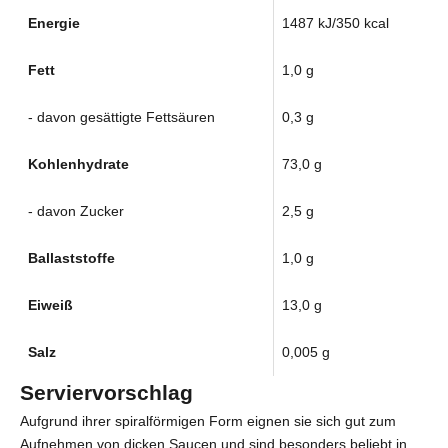
Energie
1487 kJ/350 kcal
Fett
1,0 g
- davon gesättigte Fettsäuren
0,3 g
Kohlenhydrate
73,0 g
- davon Zucker
2,5 g
Ballaststoffe
1,0 g
Eiweiß
13,0 g
Salz
0,005 g
Serviervorschlag
Aufgrund ihrer spiralförmigen Form eignen sie sich gut zum
Aufnehmen von dicken Saucen und sind besonders beliebt in