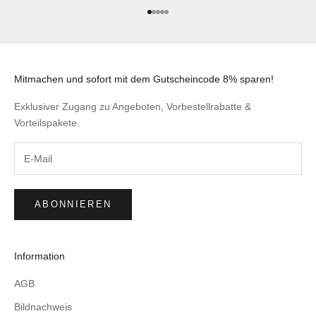
Gehe zu Element 1
Gehe zu Element 2
Gehe zu Element 3
Gehe zu Element 4
Gehe zu Element 5
Mitmachen und sofort mit dem Gutscheincode 8% sparen!
Exklusiver Zugang zu Angeboten, Vorbestellrabatte &
Vorteilspakete.
ABONNIEREN
Information
AGB
Bildnachweis