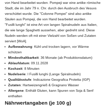
von Hand bearbeitet wurden. Pompeji war eine antike römische
Stadt, die im Jahr 79 n. Chr. durch den Ausbruch des Vesuvs
verschüttet wurde. Die "Colonne Pompei" sind also antike
Säulen aus Pompeji, die von Hand bearbeitet wurden.
"Fusilli lunghi" ist eine Art von langen Spiralnudeln aus Italien,
die wie lange Spaghetti aussehen, aber gedreht sind. Diese
Nudeln werden oft mit einer Vielzahl von Soßen und Zutaten
serviert [WoA].
Aufbewahrung
: Kühl und trocken lagern, vor Wärme
schützen
Mindesthaltbarkeit
: 36 Monate (ab Produktionsdatum)
Ablaufdatum
: 09.11.2028
Kochzeit
: 8 Minuten
Nudelserie
: I Fusilli lunghi (Lange Spiralnudeln)
Qualitätsstufe
: Indicazione Geografica Protetta (IGP)
Zutaten
: Hartweizengrieß & Gragnano Wasser
Allergene
: Enthält Gluten, kann Spuren von Soja & Senf
enthalten
Nährwertangaben (je 100 g)