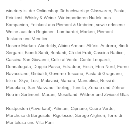
winetory ist der Onlineshop für hochwertige Glaswaren, Pasta,
Feinkost, Whisky & Weine. Wir importieren Nudeln aus
Kampanien, Feinkost aus Piemont & Umbrien, sowie erlesene
Weine aus den Regionen: Lombardei, Marken, Piemont.
Toskana und Venetien.
Unsere Marken:
Aberfeldy
,
Albino Armani
,
Altùris
,
Andrero
,
Bindi
Sergardi
,
Biondi-Santi
,
Bonfanti
,
Cà dei Frati
,
Cascina Radice
,
Cascina San Giovanni
,
Colle al Vento
,
Conte Leopardi
,
Donnafugata
,
Doppio Passo
,
Edradour
,
Eisch
,
Etna Nord
,
Forno
Ravacciano
,
Giribaldi
,
Governo Toscano
,
Pasta di Gragnano
,
Isle of Skye
,
Losi
,
Malavasi
,
Manara
,
Manuelina
,
Rossi di
Medelana
,
San Marzano
,
Teeling
,
Tunella
,
Zenato
und
Zöhrer
.
Neu im Sortiment:
Marani,
Moselland
,
Wildner
und
Zwiesel Glas
Restposten (Abverkauf):
A6mani
,
Cipriano
,
Cuore Verde
,
Marchese di Borgosole
,
Rigoloccio
,
Sèrego Alighieri
,
Terre di
Montelusa
und
Villa Pani
.