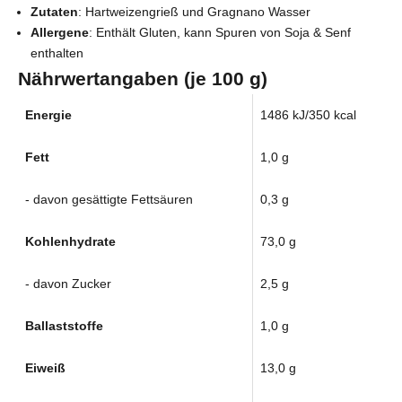
Zutaten
: Hartweizengrieß und Gragnano Wasser
Allergene
: Enthält Gluten, kann Spuren von Soja & Senf
enthalten
Nährwertangaben (je 100 g)
Energie
1486 kJ/350 kcal
Fett
1,0 g
- davon gesättigte Fettsäuren
0,3 g
Kohlenhydrate
73,0 g
- davon Zucker
2,5 g
Ballaststoffe
1,0 g
Eiweiß
13,0 g