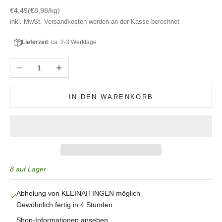
Angebot
€4,49
(€8,98/kg)
inkl. MwSt.
Versandkosten
werden an der Kasse berechnet
Lieferzeit
: ca. 2-3 Werktage
Anzahl verringern
Anzahl erhöhen
IN DEN WARENKORB
8 auf Lager
Abholung von KLEINAITINGEN möglich
Gewöhnlich fertig in 4 Stunden
Shop-Informationen ansehen