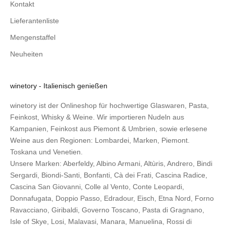
Kontakt
Lieferantenliste
Mengenstaffel
Neuheiten
winetory - Italienisch genießen
winetory ist der Onlineshop für hochwertige Glaswaren, Pasta,
Feinkost, Whisky & Weine. Wir importieren Nudeln aus
Kampanien, Feinkost aus Piemont & Umbrien, sowie erlesene
Weine aus den Regionen: Lombardei, Marken, Piemont.
Toskana und Venetien.
Unsere Marken:
Aberfeldy
,
Albino Armani
,
Altùris
,
Andrero
,
Bindi
Sergardi
,
Biondi-Santi
,
Bonfanti
,
Cà dei Frati
,
Cascina Radice
,
Cascina San Giovanni
,
Colle al Vento
,
Conte Leopardi
,
Donnafugata
,
Doppio Passo
,
Edradour
,
Eisch
,
Etna Nord
,
Forno
Ravacciano
,
Giribaldi
,
Governo Toscano
,
Pasta di Gragnano
,
Isle of Skye
,
Losi
,
Malavasi
,
Manara
,
Manuelina
,
Rossi di