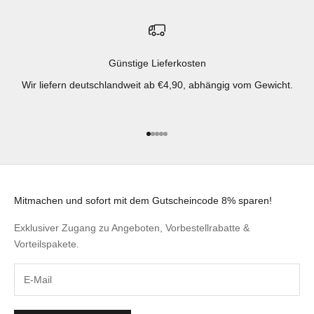
Günstige Lieferkosten
Wir liefern deutschlandweit ab €4,90, abhängig vom Gewicht.
Gehe zu Element 1
Gehe zu Element 2
Gehe zu Element 3
Gehe zu Element 4
Gehe zu Element 5
Mitmachen und sofort mit dem Gutscheincode 8% sparen!
Exklusiver Zugang zu Angeboten, Vorbestellrabatte &
Vorteilspakete.