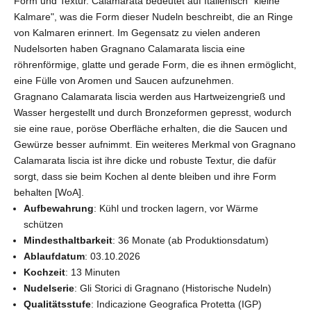
Form und Textur. Calamarata bedeutet auf Italienisch "kleine
Kalmare", was die Form dieser Nudeln beschreibt, die an Ringe
von Kalmaren erinnert. Im Gegensatz zu vielen anderen
Nudelsorten haben Gragnano Calamarata liscia eine
röhrenförmige, glatte und gerade Form, die es ihnen ermöglicht,
eine Fülle von Aromen und Saucen aufzunehmen.
Gragnano Calamarata liscia werden aus Hartweizengrieß und
Wasser hergestellt und durch Bronzeformen gepresst, wodurch
sie eine raue, poröse Oberfläche erhalten, die die Saucen und
Gewürze besser aufnimmt. Ein weiteres Merkmal von Gragnano
Calamarata liscia ist ihre dicke und robuste Textur, die dafür
sorgt, dass sie beim Kochen al dente bleiben und ihre Form
behalten [WoA].
Aufbewahrung
: Kühl und trocken lagern, vor Wärme
schützen
Mindesthaltbarkeit
: 36 Monate (ab Produktionsdatum)
Ablaufdatum
: 03.10.2026
Kochzeit
: 13 Minuten
Nudelserie
: Gli Storici di Gragnano (Historische Nudeln)
Qualitätsstufe
: Indicazione Geografica Protetta (IGP)