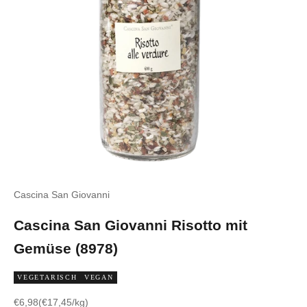
Cascina San Giovanni
Cascina San Giovanni Risotto mit
Gemüse (8978)
VEGETARISCH
VEGAN
Angebot
€6,98
(€17,45/kg)