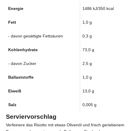
Energie
1486 kJ/350 kcal
Fett
1,0 g
- davon gesättigte Fettsäuren
0,3 g
Kohlenhydrate
73,0 g
- davon Zucker
2,5 g
Ballaststoffe
1,0 g
Eiweiß
13,0 g
Salz
0,005 g
Serviervorschlag
Verfeinere das Risotto mit etwas Olivenöl und frisch geriebenem