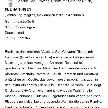
Cascina San Giovanni Risotto mit Gemüse (8978)
KLEINAITINGEN
Abholung möglich, Gewöhnlich fertig in 4 Stunden
Germanenstraße 6
86507 Kleinaitingen
Deutschland
+498203959765
Entdecke das köstliche "Cascina San Giovanni Risotto mit
Gemüse" (Risotto alle verdure) – eine perfekt abgestimmte
Mischung aus hochwertigem Carnaroli-Reis und fein
geschnittenem Gemüse. Mit einem Gemüseanteil von 7,7 %
(darunter Zwiebeln, Petersilie, Lauch, Tomaten und Karotten)
erhältst du ein Risotto, das sowohl geschmacklich als auch in
der Textur ein echtes Erlebnis ist. Der edle Carnaroli-Reis sorgt
für die perfekte Cremigkeit und ist die ideale Wahl für alle
Risotto-Liebhaber. Glutenfrei, vegetarisch und vegan ist dieses
Risotto eine vielseitige und gesunde Wahl für die ganze Familie.
Dank der schnellen Zubereitung gelingt dir ein schmackhaftes,