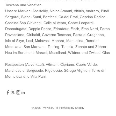
Toskana und Venetien.
Unsere Marken:
Aberfeldy
,
Albino Armani
,
Altùris
,
Andrero
,
Bindi
Sergardi
,
Biondi-Santi
,
Bonfanti
,
Cà dei Frati
,
Cascina Radice
,
Cascina San Giovanni
,
Colle al Vento
,
Conte Leopardi
,
Donnafugata
,
Doppio Passo
,
Edradour
,
Eisch
,
Etna Nord
,
Forno
Ravacciano
,
Giribaldi
,
Governo Toscano
,
Pasta di Gragnano
,
Isle of Skye
,
Losi
,
Malavasi
,
Manara
,
Manuelina
,
Rossi di
Medelana
,
San Marzano
,
Teeling
,
Tunella
,
Zenato
und
Zöhrer
.
Neu im Sortiment:
Marani,
Moselland
,
Wildner
und
Zwiesel Glas
Restposten (Abverkauf):
A6mani
,
Cipriano
,
Cuore Verde
,
Marchese di Borgosole
,
Rigoloccio
,
Sèrego Alighieri
,
Terre di
Montelusa
und
Villa Pani
.
© 2026 - WINETORY Powered by Shopify