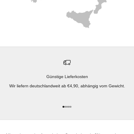
Günstige Lieferkosten
Wir liefern deutschlandweit ab €4,90, abhängig vom Gewicht.
Gehe zu Element 1
Gehe zu Element 2
Gehe zu Element 3
Gehe zu Element 4
Gehe zu Element 5