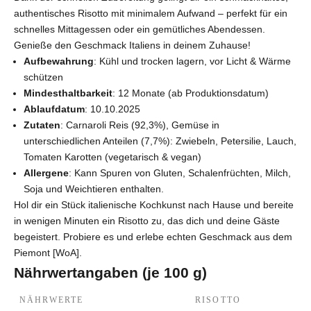
authentisches Risotto mit minimalem Aufwand – perfekt für ein
schnelles Mittagessen oder ein gemütliches Abendessen.
Genieße den Geschmack Italiens in deinem Zuhause!
Aufbewahrung
: Kühl und trocken lagern, vor Licht & Wärme
schützen
Mindesthaltbarkeit
: 12 Monate (ab Produktionsdatum)
Ablaufdatum
: 10.10.2025
Zutaten
: Carnaroli Reis (92,3%), Gemüse in
unterschiedlichen Anteilen (7,7%): Zwiebeln, Petersilie, Lauch,
Tomaten Karotten (vegetarisch & vegan)
Allergene
: Kann Spuren von Gluten, Schalenfrüchten, Milch,
Soja und Weichtieren enthalten.
Hol dir ein Stück italienische Kochkunst nach Hause und bereite
in wenigen Minuten ein Risotto zu, das dich und deine Gäste
begeistert. Probiere es und erlebe echten Geschmack aus dem
Piemont [WoA].
Nährwertangaben (je 100 g)
NÄHRWERTE
RISOTTO