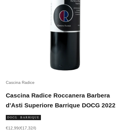
Cascina Radice
Cascina Radice Roccanera Barbera
d'Asti Superiore Barrique DOCG 2022
DOCG
BARRIQUE
Angebot
€12,99
(€17,32/l)