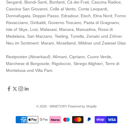
Sergardi
,
Biondi-Santi
,
Bonfanti
,
Cà dei Frati
,
Cascina Radice
,
Cascina San Giovanni
,
Colle al Vento
,
Conte Leopardi
,
Donnafugata
,
Doppio Passo
,
Edradour
,
Eisch
,
Etna Nord
,
Forno
Ravacciano
,
Giribaldi
,
Governo Toscano
,
Pasta di Gragnano
,
Isle of Skye
,
Losi
,
Malavasi
,
Manara
,
Manuelina
,
Rossi di
Medelana
,
San Marzano
,
Teeling
,
Tunella
,
Zenato
und
Zöhrer
.
Neu im Sortiment:
Marani,
Moselland
,
Wildner
und
Zwiesel Glas
Restposten (Abverkauf):
A6mani
,
Cipriano
,
Cuore Verde
,
Marchese di Borgosole
,
Rigoloccio
,
Sèrego Alighieri
,
Terre di
Montelusa
und
Villa Pani
.
© 2026 - WINETORY Powered by Shopify