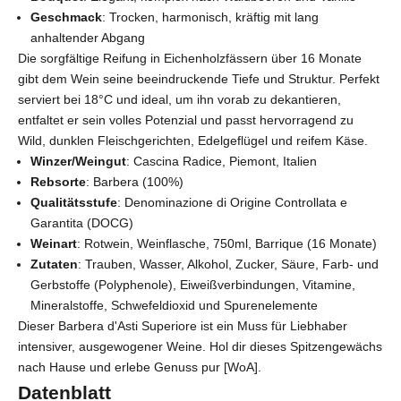
Geschmack
: Trocken, harmonisch, kräftig mit lang
anhaltender Abgang
Die sorgfältige Reifung in Eichenholzfässern über 16 Monate
gibt dem Wein seine beeindruckende Tiefe und Struktur. Perfekt
serviert bei 18°C und ideal, um ihn vorab zu dekantieren,
entfaltet er sein volles Potenzial und passt hervorragend zu
Wild, dunklen Fleischgerichten, Edelgeflügel und reifem Käse.
Winzer/Weingut
: Cascina Radice,
Piemont
, Italien
Rebsorte
: Barbera (100%)
Qualitätsstufe
: Denominazione di Origine Controllata e
Garantita (DOCG)
Weinart
: Rotwein, Weinflasche, 750ml, Barrique (16 Monate)
Zutaten
: Trauben, Wasser, Alkohol, Zucker, Säure, Farb- und
Gerbstoffe (Polyphenole), Eiweißverbindungen, Vitamine,
Mineralstoffe, Schwefeldioxid und Spurenelemente
Dieser Barbera d'Asti Superiore ist ein Muss für Liebhaber
intensiver, ausgewogener Weine. Hol dir dieses Spitzengewächs
nach Hause und erlebe Genuss pur [WoA].
Datenblatt