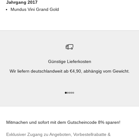
Jahrgang 2017
Mundus Vini Grand Gold
Günstige Lieferkosten
Wir liefern deutschlandweit ab €4,90, abhängig vom Gewicht.
Gehe zu Element 1
Gehe zu Element 2
Gehe zu Element 3
Gehe zu Element 4
Gehe zu Element 5
Mitmachen und sofort mit dem Gutscheincode 8% sparen!
Exklusiver Zugang zu Angeboten, Vorbestellrabatte &