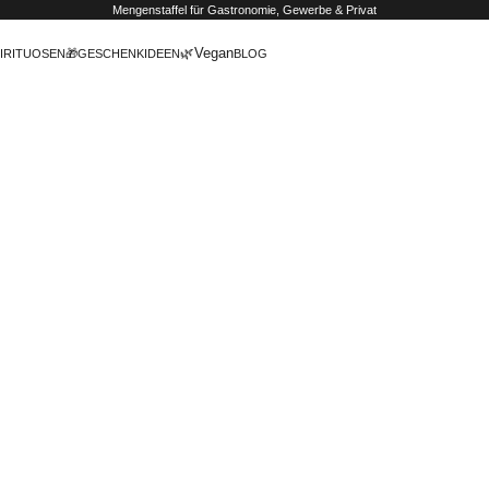
Mengenstaffel
für Gastronomie, Gewerbe & Privat
🌿Vegan
IRITUOSEN
🎁GESCHENKIDEEN
BLOG