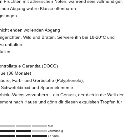
n Früchten mit ätherischen Noten, während sein vollmundiger,
lende Abgang wahre Klasse offenbaren.
egelungen
 nicht enden wollenden Abgang
felgerichten, Wild und Braten. Serviere ihn bei 18-20°C und
zu entfalten.
Italien
ontrollata e Garantita (DOCG)
ique (36 Monate)
Säure, Farb- und Gerbstoffe (Polyphenole),
e, Schwefeldioxid und Spurenelemente
biolo-Weins verzaubern – ein Genuss, der dich in die Welt der
 Piemont nach Hause und gönn dir diesen exquisiten Tropfen für
süß
vollmundig
16 vol%