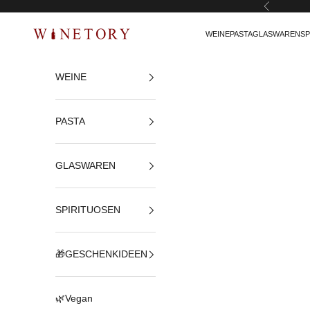
Zurück
Zum Inhalt springen
WEINE
PASTA
GLASWAREN
SP
WINETORY
WEINE
PASTA
GLASWAREN
SPIRITUOSEN
🎁GESCHENKIDEEN
🌿Vegan