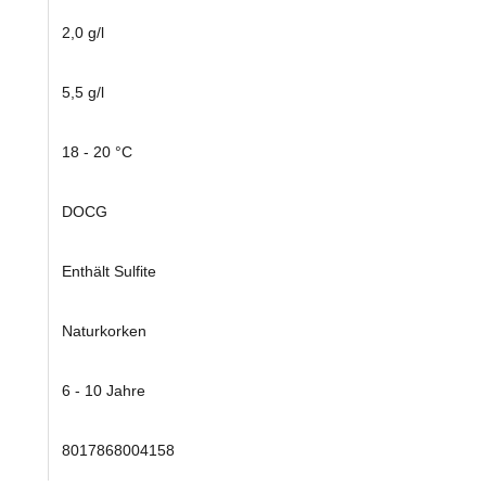
2,0 g/l
5,5 g/l
18 - 20 °C
DOCG
Enthält Sulfite
Naturkorken
6 - 10 Jahre
8017868004158