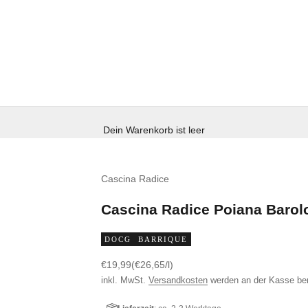
Dein Warenkorb ist leer
Cascina Radice
Cascina Radice Poiana Barol
DOCG
BARRIQUE
Angebot
€19,99
(€26,65/l)
inkl. MwSt.
Versandkosten
werden an der Kasse be