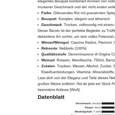
elegantes Bouquet kombiniert Aromen von reife
trockener Geschmack und der nicht enden wol
Farbe
: Glänzendes Rot mit granatroten Spi
Bouquet
: Komplex, elegant und ätherisch
Geschmack
: Trocken, vollmundig mit einem
Dieser Barolo ist der perfekte Begleiter zu Trüf
dekantiere ihn vorher, um sein volles Potenzial 
Winzer/Weingut
: Cascina Radice,
Piemont
, 
Rebsorte
: Nebbiolo (100%)
Qualitätsstufe
: Denominazione di Origine C
Weinart
: Rotwein, Weinflasche, 750ml, Barr
Zutaten
: Trauben, Wasser, Alkohol, Zucker, 
Eiweißverbindungen, Vitamine, Mineralstoff
Lass dich von der Eleganz und Tiefe dieses Neb
großen Weine entführt. Hol dir jetzt ein Stück
besondere Anlässe [WoA].
Datenblatt
Geschmack
: trocken
Körper
: leicht
Alkoholgehalt
: 7 vol%