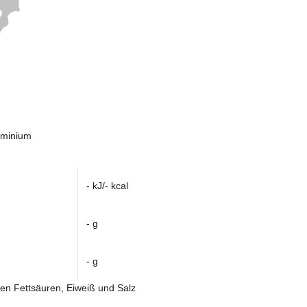
uminium
- kJ/- kcal
- g
- g
ten Fettsäuren, Eiweiß und Salz