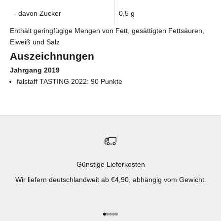
- davon Zucker
0,5 g
Enthält geringfügige Mengen von Fett, gesättigten Fettsäuren,
Eiweiß und Salz
Auszeichnungen
Jahrgang 2019
falstaff TASTING 2022
: 90 Punkte
Günstige Lieferkosten
Wir liefern deutschlandweit ab €4,90, abhängig vom Gewicht.
Gehe zu Element 1
Gehe zu Element 2
Gehe zu Element 3
Gehe zu Element 4
Gehe zu Element 5