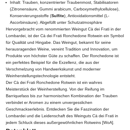
Inhalt:
Trauben, konzentrierter Traubenmost, Stabilisatoren
(Zitronensäure, Gummi arabicum, Carboxymethylcellulose),
Konservierungsstoffe (
Sulfite
), Antioxidationsmittel (L-
Ascorbinsäure).
Abgefüllt unter Schutzatmosphäre
Hervorgebracht vom renommierten Weingut Cà dei Frati in der
Lombardei, ist der Cà dei Frati Ronchedone Rotwein ein Symbol
für Qualität und Hingabe. Das Weingut, bekannt für seine
herausragenden Weine, vereint Tradition und Innovation, um
Produkte von höchster Güte zu schaffen. Der Ronchedone ist
ein perfektes Beispiel für die Exzellenz, die aus der
Verschmelzung von Handwerkskunst und moderner
Weinherstellungstechnologie entsteht.
Der Cà dei Frati Ronchedone Rotwein ist ein wahres
Meisterstück der Weinherstellung. Von der Reifung im
Barriquefass bis zur harmonischen Kombination der Trauben
verbindet er Aromen zu einem unvergesslichen
Geschmackserlebnis. Entdecken Sie die Faszination der
Lombardei und die Leidenschaft des Weinguts Cà dei Frati in
jedem Schluck dieses außergewöhnlichen Rotweins [WoA].