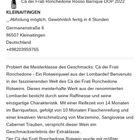
Cà dei Frati Ronchedone Rosso Barrique DOP 2022
KLEINAITINGEN
Abholung möglich, Gewöhnlich fertig in 4 Stunden
Germanenstraße 6
86507 Kleinaitingen
Deutschland
+498203959765
Probiert die Meisterklasse des Geschmacks: Cà dei Frati
Ronchedone - Ein Rotweinjuwel aus der Lombardei! Benvenuto
in der faszinierenden Welt des Cà dei Frati Ronchedone
Rotweins. Dieses meisterhafte Werk aus der renommierten
Lombardei besticht durch seine Raffinesse und seine
einzigartige Charakteristik. Mit einer Reifezeit von 14 Monaten
im Barriquefass, gefolgt von 10 Monaten Flaschenreifung und
einer kreativen Verschmelzung von Marzemino, Sangiovese und
Cabernet Trauben, verspricht dieser Wein ein
Geschmackserlebnis der Extraklasse.
Der Cà dei Frati Ronchedone Rotwein wurde mit größter