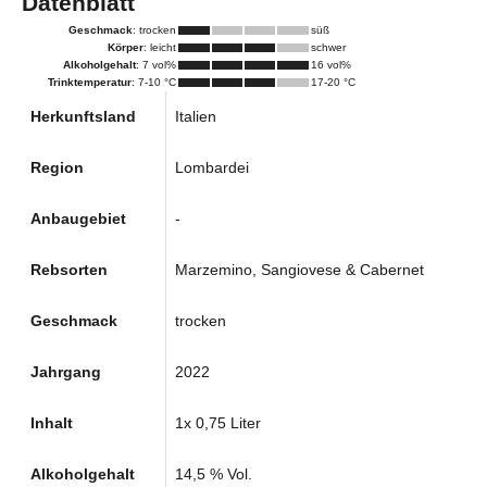
Datenblatt
Geschmack
: trocken
süß
Körper
: leicht
schwer
Alkoholgehalt
: 7 vol%
16 vol%
Trinktemperatur
: 7-10 °C
17-20 °C
Herkunftsland
Italien
Region
Lombardei
Anbaugebiet
-
Rebsorten
Marzemino, Sangiovese & Cabernet
Geschmack
trocken
Jahrgang
2022
Inhalt
1x 0,75 Liter
Alkoholgehalt
14,5 % Vol.