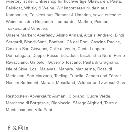
winetory ist der Onlineshop für hochwertige Glaswaren, Pasta,
Feinkost, Whisky & Weine. Wir importieren Nudeln aus
Kampanien, Feinkost aus Piemont & Umbrien, sowie erlesene
Weine aus den Regionen: Lombardei, Marken, Piemont.
Toskana und Venetien.
Unsere Marken:
Aberfeldy
,
Albino Armani
,
Altùris
,
Andrero
,
Bindi
Sergardi
,
Biondi-Santi
,
Bonfanti
,
Cà dei Frati
,
Cascina Radice
,
Cascina San Giovanni
,
Colle al Vento
,
Conte Leopardi
,
Donnafugata
,
Doppio Passo
,
Edradour
,
Eisch
,
Etna Nord
,
Forno
Ravacciano
,
Giribaldi
,
Governo Toscano
,
Pasta di Gragnano
,
Isle of Skye
,
Losi
,
Malavasi
,
Manara
,
Manuelina
,
Rossi di
Medelana
,
San Marzano
,
Teeling
,
Tunella
,
Zenato
und
Zöhrer
.
Neu im Sortiment:
Marani,
Moselland
,
Wildner
und
Zwiesel Glas
Restposten (Abverkauf):
A6mani
,
Cipriano
,
Cuore Verde
,
Marchese di Borgosole
,
Rigoloccio
,
Sèrego Alighieri
,
Terre di
Montelusa
und
Villa Pani
.