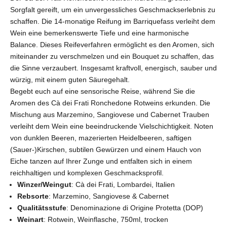
Sorgfalt gereift, um ein unvergessliches Geschmackserlebnis zu
schaffen. Die 14-monatige Reifung im Barriquefass verleiht dem
Wein eine bemerkenswerte Tiefe und eine harmonische
Balance. Dieses Reifeverfahren ermöglicht es den Aromen, sich
miteinander zu verschmelzen und ein Bouquet zu schaffen, das
die Sinne verzaubert. Insgesamt kraftvoll, energisch, sauber und
würzig, mit einem guten Säuregehalt.
Begebt euch auf eine sensorische Reise, während Sie die
Aromen des Cà dei Frati Ronchedone Rotweins erkunden. Die
Mischung aus Marzemino, Sangiovese und Cabernet Trauben
verleiht dem Wein eine beeindruckende Vielschichtigkeit. Noten
von dunklen Beeren, mazerierten Heidelbeeren, saftigen
(Sauer-)Kirschen, subtilen Gewürzen und einem Hauch von
Eiche tanzen auf Ihrer Zunge und entfalten sich in einem
reichhaltigen und komplexen Geschmacksprofil.
Winzer/Weingut
: Cà dei Frati,
Lombardei
, Italien
Rebsorte
: Marzemino, Sangiovese & Cabernet
Qualitätsstufe
: Denominazione di Origine Protetta (DOP)
Weinart
: Rotwein, Weinflasche, 750ml, trocken