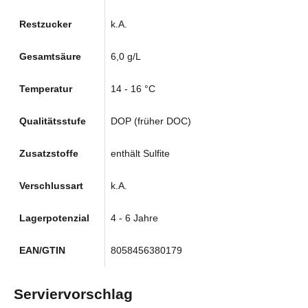
Restzucker
k.A.
Gesamtsäure
6,0 g/L
Temperatur
14 - 16 °C
Qualitätsstufe
DOP (früher DOC)
Zusatzstoffe
enthält Sulfite
Verschlussart
k.A.
Lagerpotenzial
4 - 6 Jahre
EAN/GTIN
8058456380179
Serviervorschlag