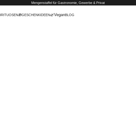
Mengenstaffel
für Gastronomie, Gewerbe & Privat
🌿Vegan
IRITUOSEN
🎁GESCHENKIDEEN
BLOG