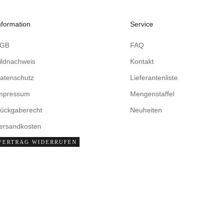
nformation
Service
AGB
FAQ
ildnachweis
Kontakt
atenschutz
Lieferantenliste
mpressum
Mengenstaffel
ückgaberecht
Neuheiten
ersandkosten
VERTRAG WIDERRUFEN