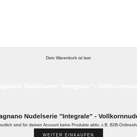
Dein Warenkorb ist leer
 - VOLLKORNNUDELN
agnano Nudelserie "Integrale" - Vollkornnud
agnano Nudelserie "Integrale" - Vollkornnud
rmutlich sind für deinen Account keine Produkte aktiv, z.B. B2B-Onlin
WEITER EINKAUFEN