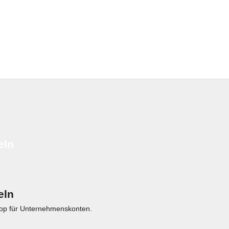
eln
eln
eshop für Unternehmenskonten.