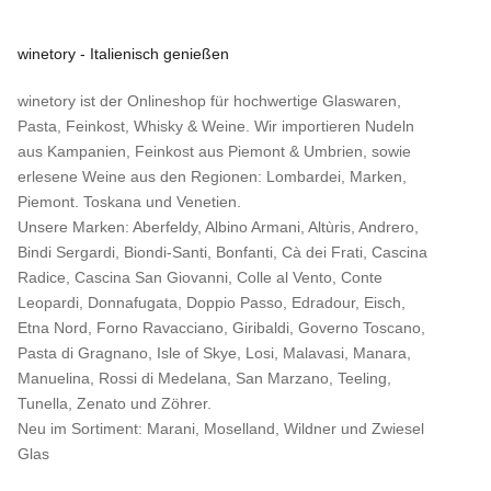
winetory - Italienisch genießen
winetory ist der Onlineshop für hochwertige Glaswaren,
Pasta, Feinkost, Whisky & Weine. Wir importieren Nudeln
aus Kampanien, Feinkost aus Piemont & Umbrien, sowie
erlesene Weine aus den Regionen: Lombardei, Marken,
Piemont. Toskana und Venetien.
Unsere Marken:
Aberfeldy
,
Albino Armani
,
Altùris
,
Andrero
,
Bindi Sergardi
,
Biondi-Santi
,
Bonfanti
,
Cà dei Frati
,
Cascina
Radice
,
Cascina San Giovanni
,
Colle al Vento
,
Conte
Leopardi
,
Donnafugata
,
Doppio Passo
,
Edradour
,
Eisch
,
Etna Nord
,
Forno Ravacciano
,
Giribaldi
,
Governo Toscano
,
Pasta di Gragnano
,
Isle of Skye
,
Losi
,
Malavasi
,
Manara
,
Manuelina
,
Rossi di Medelana
,
San Marzano
,
Teeling
,
Tunella
,
Zenato
und
Zöhrer
.
Neu im Sortiment:
Marani,
Moselland
,
Wildner
und
Zwiesel
Glas