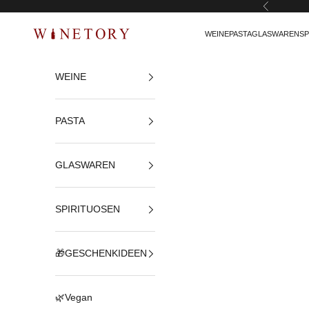
Zurück
Zum Inhalt springen
WEINE
PASTA
GLASWAREN
SP
WINETORY
WEINE
PASTA
GLASWAREN
SPIRITUOSEN
🎁GESCHENKIDEEN
🌿Vegan