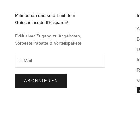
Mitmachen und sofort mit dem
I
Gutscheincode 8% sparen!
Exklusiver Zugang zu Angeboten,
B
Vorbestellrabatte & Vorteilspakete.
D
I
R
V
ABONNIEREN