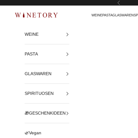
Zurück
Zum Inhalt springen
WEINE
PASTA
GLASWAREN
SP
WINETORY
WEINE
PASTA
GLASWAREN
SPIRITUOSEN
🎁GESCHENKIDEEN
🌿Vegan