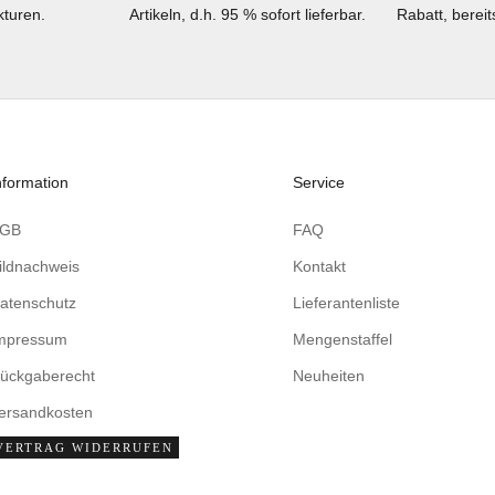
turen.
Artikeln, d.h. 95 % sofort lieferbar.
Rabatt, berei
nformation
Service
AGB
FAQ
ildnachweis
Kontakt
atenschutz
Lieferantenliste
mpressum
Mengenstaffel
ückgaberecht
Neuheiten
ersandkosten
VERTRAG WIDERRUFEN