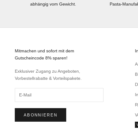
abhängig vom Gewicht.
Pasta-Manufak
Mitmachen und sofort mit dem
I
Gutscheincode 8% sparen!
Exklusiver Zugang zu Angeboten,
B
Vorbestellrabatte & Vorteilspakete.
D
I
R
V
ABONNIEREN