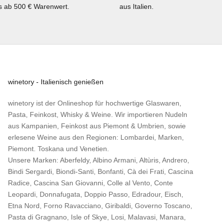
ts ab 500 € Warenwert.
aus Italien.
winetory - Italienisch genießen
winetory ist der Onlineshop für hochwertige Glaswaren,
Pasta, Feinkost, Whisky & Weine. Wir importieren Nudeln
aus Kampanien, Feinkost aus Piemont & Umbrien, sowie
erlesene Weine aus den Regionen: Lombardei, Marken,
Piemont. Toskana und Venetien.
Unsere Marken:
Aberfeldy
,
Albino Armani
,
Altùris
,
Andrero
,
Bindi Sergardi
,
Biondi-Santi
,
Bonfanti
,
Cà dei Frati
,
Cascina
Radice
,
Cascina San Giovanni
,
Colle al Vento
,
Conte
Leopardi
,
Donnafugata
,
Doppio Passo
,
Edradour
,
Eisch
,
Etna Nord
,
Forno Ravacciano
,
Giribaldi
,
Governo Toscano
,
Pasta di Gragnano
,
Isle of Skye
,
Losi
,
Malavasi
,
Manara
,