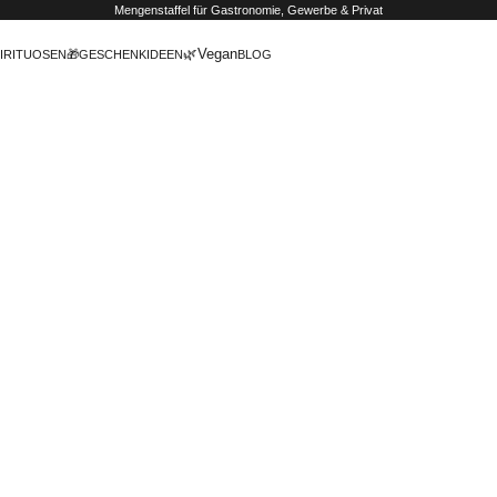
Mengenstaffel
für Gastronomie, Gewerbe & Privat
🌿Vegan
IRITUOSEN
🎁GESCHENKIDEEN
BLOG