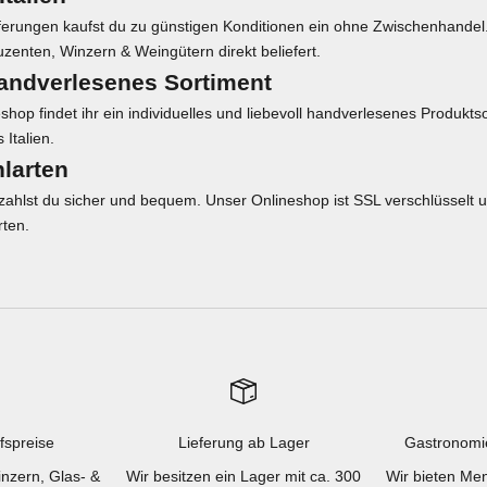
ferungen kaufst du zu günstigen Konditionen ein ohne Zwischenhandel
uzenten, Winzern & Weingütern direkt beliefert.
handverlesenes Sortiment
hop findet ihr ein individuelles und liebevoll handverlesenes Produkt
Italien.
larten
ahlst du sicher und bequem. Unser Onlineshop ist SSL verschlüsselt un
rten.
fspreise
Lieferung ab Lager
Gastronomi
inzern, Glas- &
Wir besitzen ein Lager mit ca. 300
Wir bieten Men